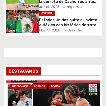
e
la derrota de Cachorros ante
Piratas
Abr 10, 2026
Yodeportes
n
PORTADA
Estados Unidos quita el invicto
t
a México con histórica derrota
en Clásico Mundial de Béisbol
Mar 10, 2026
Yodeportes
r
a
d
a
s
DESTACAMOS
DESTACAMOS
PORTADA
REVISTA