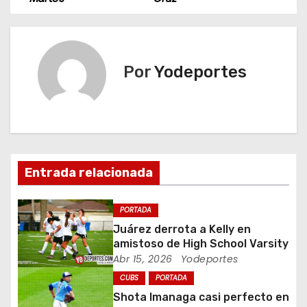
v
e
Por
Yodeportes
g
a
c
i
Entrada relacionada
ó
PORTADA
n
Juárez derrota a Kelly en
amistoso de High School Varsity
d
Abr 15, 2026
Yodeportes
CUBS
PORTADA
e
Shota Imanaga casi perfecto en