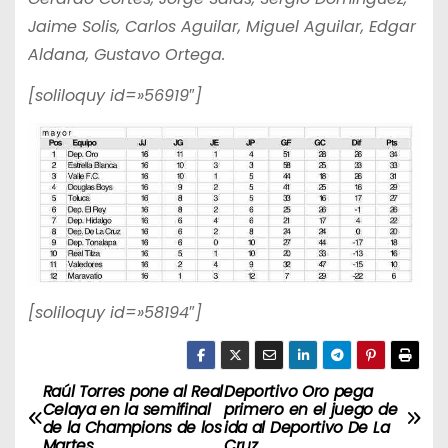
Jaime Solis, Carlos Aguilar, Miguel Aguilar, Edgar
Aldana, Gustavo Ortega.
[soliloquy id=»56919″]
[soliloquy id=»58194″]
Raúl Torres pone al Real
Deportivo Oro pega
N
Celaya en la semifinal
primero en el juego de
de la Champions de los
ida al Deportivo De La
a
Martes
Cruz