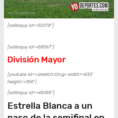
[soliloquy id=»50378″]
[soliloquy id=»58567″]
División Mayor
[youtube id=»JzIxMOYJOcg» width=»633″
height=»356″]
[soliloquy id=»46066″]
Estrella Blanca a un
paso de la semifinal en