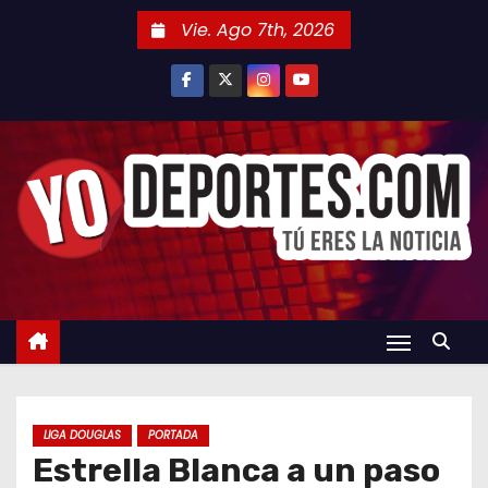
S
Vie. Ago 7th, 2026
a
l
t
a
r
a
l
c
o
n
t
e
n
LIGA DOUGLAS
PORTADA
i
Estrella Blanca a un paso
d