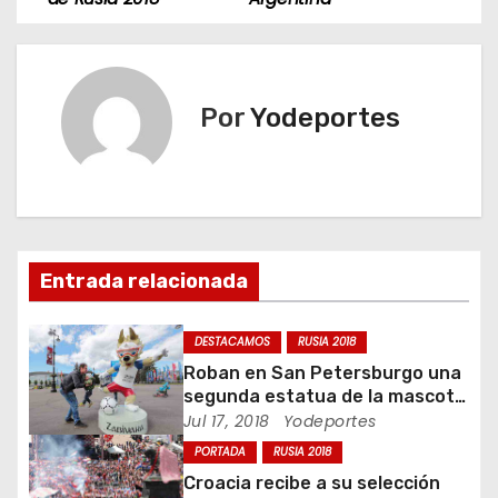
v
e
Por
Yodeportes
g
a
c
i
Entrada relacionada
ó
DESTACAMOS
RUSIA 2018
n
Roban en San Petersburgo una
segunda estatua de la mascota
d
del Mundial 2018
Jul 17, 2018
Yodeportes
PORTADA
RUSIA 2018
e
Croacia recibe a su selección