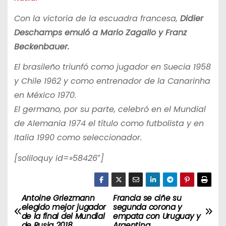
Con la victoria de la escuadra francesa,
Didier
Deschamps emuló a Mario Zagallo y Franz
Beckenbauer.
El brasileño triunfó como jugador en Suecia 1958
y Chile 1962 y como entrenador de la Canarinha
en México 1970.
El germano, por su parte, celebró en el Mundial
de Alemania 1974 el título como futbolista y en
Italia 1990 como seleccionador.
[soliloquy id=»58426″]
Antoine Griezmann
Francia se ciñe su
N
elegido mejor jugador
segunda corona y
de la final del Mundial
empata con Uruguay y
a
de Rusia 2018
Argentina