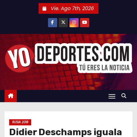
S
Vie. Ago 7th, 2026
a
l
t
a
r
a
l
c
o
n
t
e
n
RUSIA 2018
i
Didier Deschamps iguala
d