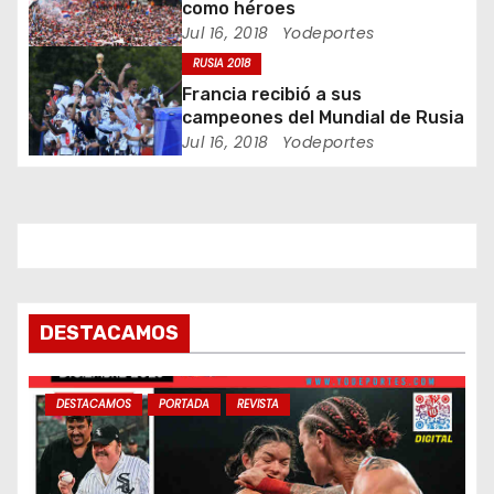
e
como héroes
Jul 16, 2018
Yodeportes
n
RUSIA 2018
Francia recibió a sus
t
campeones del Mundial de Rusia
Jul 16, 2018
Yodeportes
r
a
d
a
s
DESTACAMOS
DESTACAMOS
PORTADA
REVISTA