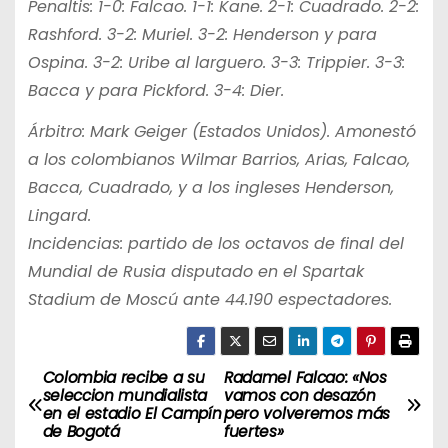
Penaltis: 1-0: Falcao. 1-1: Kane. 2-1: Cuadrado. 2-2:
Rashford. 3-2: Muriel. 3-2: Henderson y para
Ospina. 3-2: Uribe al larguero. 3-3: Trippier. 3-3:
Bacca y para Pickford. 3-4: Dier.
Árbitro: Mark Geiger (Estados Unidos). Amonestó
a los colombianos Wilmar Barrios, Arias, Falcao,
Bacca, Cuadrado, y a los ingleses Henderson,
Lingard.
Incidencias: partido de los octavos de final del
Mundial de Rusia disputado en el Spartak
Stadium de Moscú ante 44.190 espectadores.
Colombia recibe a su
Radamel Falcao: «Nos
N
seleccion mundialista
vamos con desazón
en el estadio El Campín
pero volveremos más
a
de Bogotá
fuertes»