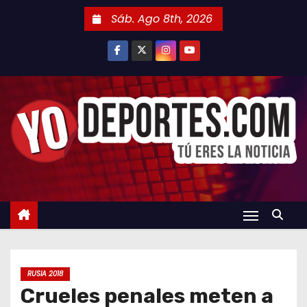
S
Sáb. Ago 8th, 2026
a
l
t
a
r
a
l
c
o
n
t
e
n
RUSIA 2018
i
Crueles penales meten a
d