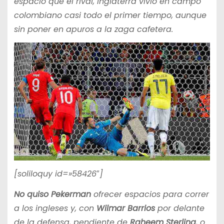
espacio que el rival, Inglaterra vivió en campo
colombiano casi todo el primer tiempo, aunque
sin poner en apuros a la zaga cafetera.
[soliloquy id=»58426″]
No quiso Pekerman
ofrecer espacios para correr
a los ingleses y, con
Wilmar Barrios
por delante
de la defensa, pendiente de
Raheem Sterling
, o