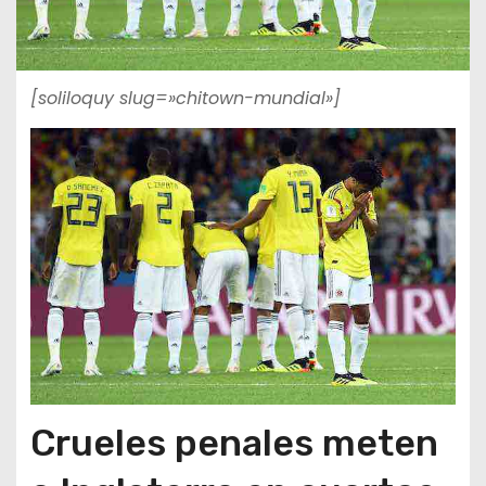
[soliloquy slug=»chitown-mundial»]
Crueles penales meten