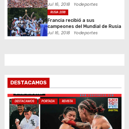
Jul 16, 2018
Yodeportes
n
RUSIA 2018
Francia recibió a sus
t
campeones del Mundial de Rusia
Jul 16, 2018
Yodeportes
r
a
d
a
s
DESTACAMOS
DESTACAMOS
PORTADA
REVISTA