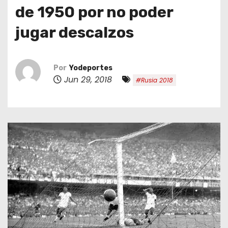
o
de 1950 por no poder
jugar descalzos
Por
Yodeportes
Jun 29, 2018
#Rusia 2018