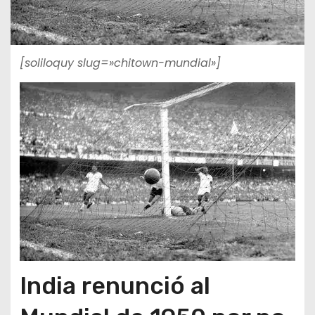
[soliloquy slug=»chitown-mundial»]
India renunció al