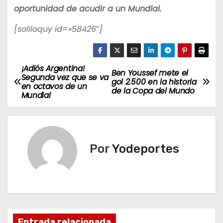
oportunidad de acudir a un Mundial.
[soliloquy id=»58426″]
¡Adiós Argentina!
N
Ben Youssef mete el
Segunda vez que se va
gol 2.500 en la historia
en octavos de un
a
de la Copa del Mundo
Mundial
v
e
Por
Yodeportes
g
a
c
i
Entrada relacionada