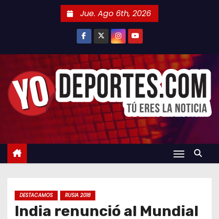
S
Jue. Ago 6th, 2026
a
l
t
a
r
a
l
c
o
n
t
e
n
DESTACAMOS
RUSIA 2018
i
India renunció al Mundial
d