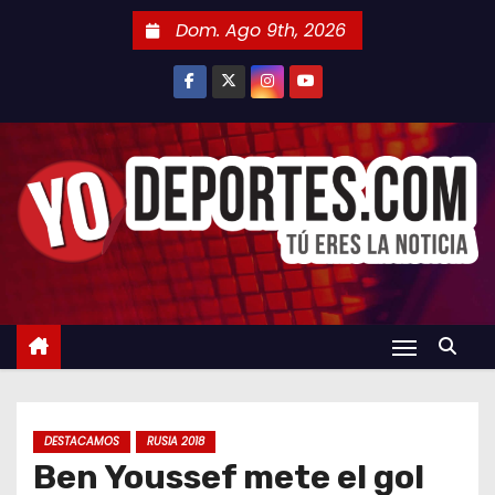
S
Dom. Ago 9th, 2026
a
l
t
a
r
a
l
c
o
n
t
e
n
DESTACAMOS
RUSIA 2018
i
Ben Youssef mete el gol
d