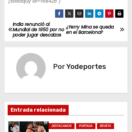
[soliloquy id=»58426″]
India renunció al
N
¿Yerry Mina se queda
Mundial de 1950 por no
en el Barcelona?
poder jugar descalzos
a
v
e
Por
Yodeportes
g
a
c
Entrada relacionada
i
ó
DESTACAMOS
PORTADA
REVISTA