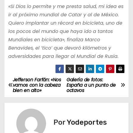
«Si Dios lo permite y me presta salud, mi idea es
ir al próximo mundial de Catar y al de México.
Quiero implantar un récord en bicicleta, uno de
los pocos del mundo que haya ido a tantos
Mundiales en bicicleta», finaliza Marco
Benavides, el ‘tico’ que devoró kilómetros y
adversidades para llegar al Mundial de Rusia.
Jefferson Farfán: «Nos
Galería de fotos:
N
vamos con la cabeza
España a un punto de
bien en alto»
octavos
a
v
e
Por
Yodeportes
g