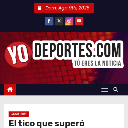
S
Dom. Ago 9th, 2026
a
l
t
a
r
a
l
c
o
n
t
e
n
RUSIA 2018
i
El tico que superó
d