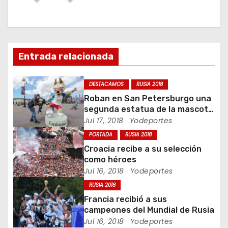
a
c
Entrada relacionada
i
ó
DESTACAMOS
RUSIA 2018
Roban en San Petersburgo una
n
segunda estatua de la mascota
del Mundial 2018
Jul 17, 2018
Yodeportes
d
PORTADA
RUSIA 2018
e
Croacia recibe a su selección
como héroes
e
Jul 16, 2018
Yodeportes
RUSIA 2018
n
Francia recibió a sus
t
campeones del Mundial de Rusia
Jul 16, 2018
Yodeportes