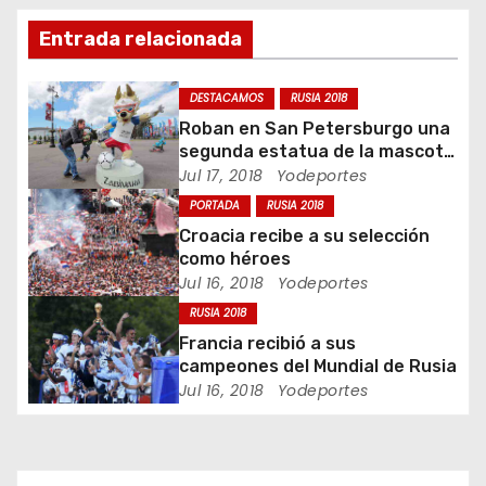
i
Entrada relacionada
ó
DESTACAMOS
RUSIA 2018
n
Roban en San Petersburgo una
segunda estatua de la mascota
d
del Mundial 2018
Jul 17, 2018
Yodeportes
PORTADA
RUSIA 2018
e
Croacia recibe a su selección
e
como héroes
Jul 16, 2018
Yodeportes
n
RUSIA 2018
Francia recibió a sus
t
campeones del Mundial de Rusia
Jul 16, 2018
Yodeportes
r
a