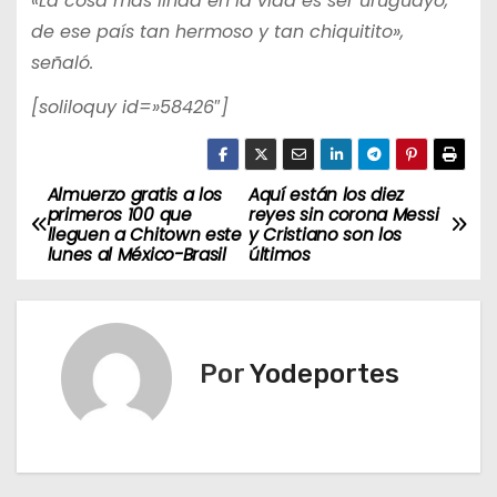
«La cosa más linda en la vida es ser uruguayo,
de ese país tan hermoso y tan chiquitito»,
señaló.
[soliloquy id=»58426″]
Almuerzo gratis a los
Aquí están los diez
N
primeros 100 que
reyes sin corona Messi
lleguen a Chitown este
y Cristiano son los
a
lunes al México-Brasil
últimos
v
e
Por
Yodeportes
g
a
c