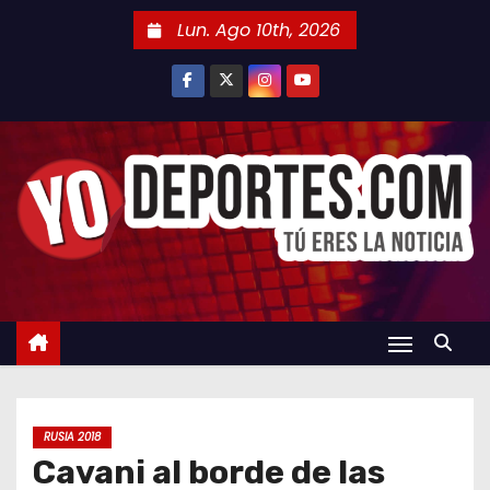
S
Lun. Ago 10th, 2026
a
l
t
a
r
a
l
c
o
n
t
e
n
RUSIA 2018
i
Cavani al borde de las
d