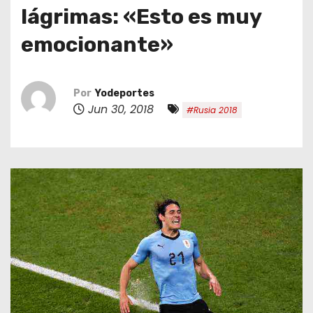
o
lágrimas: «Esto es muy
emocionante»
Por
Yodeportes
Jun 30, 2018
#Rusia 2018