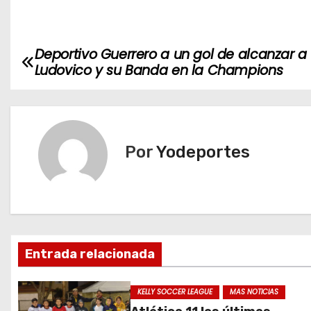
Deportivo Guerrero a un gol de alcanzar a
N
Ludovico y su Banda en la Champions
a
v
e
Por
Yodeportes
g
a
c
Entrada relacionada
i
ó
KELLY SOCCER LEAGUE
MAS NOTICIAS