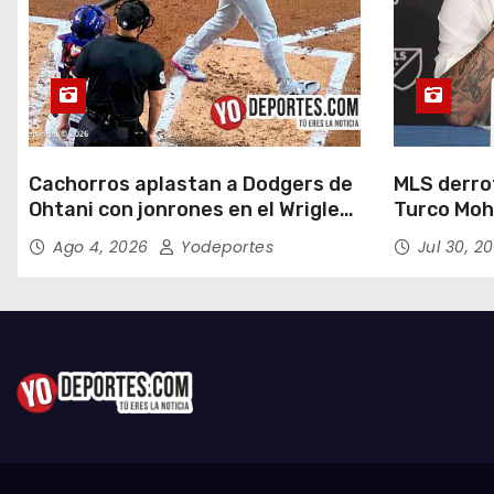
Cachorros aplastan a Dodgers de
MLS derrot
Ohtani con jonrones en el Wrigley
Turco Moh
Field
Ago 4, 2026
Yodeportes
Jul 30, 2