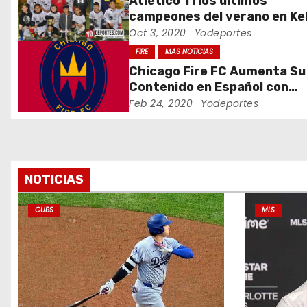
Atlético 11 los últimos
n
campeones del verano en Kel
Soccer League
Oct 3, 2020
Yodeportes
d
FIRE
MAS NOTICIAS
e
Chicago Fire FC Aumenta Su
Contenido en Español con
e
@VamosFire en Twitter
Feb 24, 2020
Yodeportes
n
t
r
NOTICIAS
a
CUBS
MLS
d
a
s