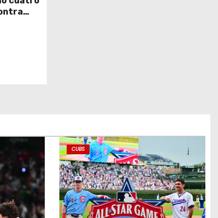
ó cuatro
ontra
CUBS