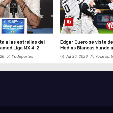
a a las estrellas del
Edgar Quero se viste de
amed Liga MX 4-2
Medias Blancas hunde a
Yankees de Nueva York 
026
Yodeportes
Jul 30, 2026
Yodeport
entradas