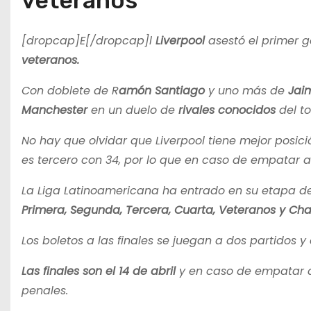
veteranos
[dropcap]E[/dropcap]l
Liverpool
asestó el primer g
veteranos.
Con doblete de R
amón Santiago
y uno más de
Jai
Manchester
en un duelo de
rivales conocidos
del t
No hay que olvidar que Liverpool tiene mejor posic
es tercero con 34, por lo que en caso de empatar a
La Liga Latinoamericana ha entrado en su etapa de
Primera, Segunda, Tercera, Cuarta, Veteranos y Cha
Los boletos a las finales se juegan a dos partidos
Las finales son el 14 de abril
y en caso de empatar ahí
penales.