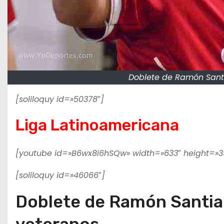
Doblete de Ramón Santi
[soliloquy id=»50378″]
Liga Latinoamericana
[youtube id=»B6wx8i6hSQw» width=»633″ height=»3
[soliloquy id=»46066″]
Doblete de Ramón Santiag