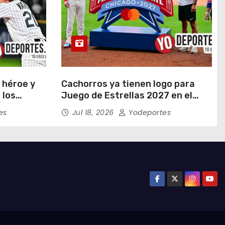
 héroe y
Cachorros ya tienen logo para
 los
Juego de Estrellas 2027 en el
en doce
Wrigley Field
es
Jul 18, 2026
Yodeportes