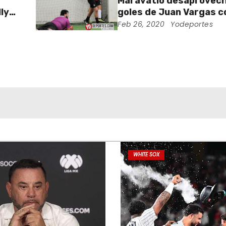
Maravatío desaprovech
ly
goles de Juan Vargas c
Lobos Sierreños
Feb 26, 2020
Yodeportes
WHITE SOX