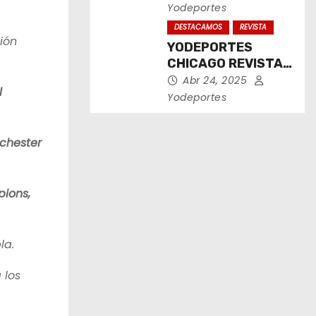
2025
Yodeportes
DESTACAMOS
REVISTA
sión
YODEPORTES
CHICAGO REVISTA
IMPRESA ABRIL
Abr 24, 2025
l
2025
Yodeportes
chester
ions,
la.
 los