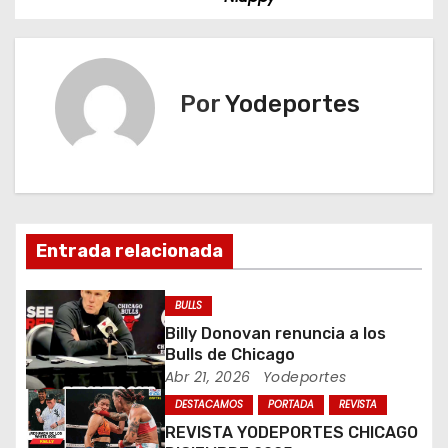
v
e
Por
Yodeportes
g
a
c
i
Entrada relacionada
ó
BULLS
n
Billy Donovan renuncia a los
Bulls de Chicago
d
Abr 21, 2026
Yodeportes
DESTACAMOS
PORTADA
REVISTA
e
REVISTA YODEPORTES CHICAGO