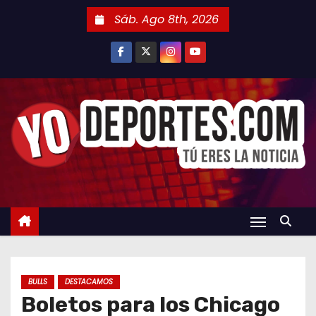
S
Sáb. Ago 8th, 2026
a
l
t
a
r
a
l
c
o
n
t
e
n
BULLS
DESTACAMOS
i
Boletos para los Chicago
d