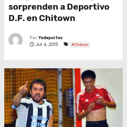
o
sorprenden a Deportivo
D.F. en Chitown
Por
Yodeportes
Jul 4, 2015
#Chitown