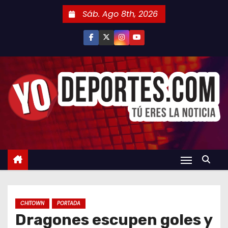
S
Sáb. Ago 8th, 2026
a
l
t
a
r
a
l
c
o
n
t
e
n
CHITOWN
PORTADA
i
Dragones escupen goles y
d