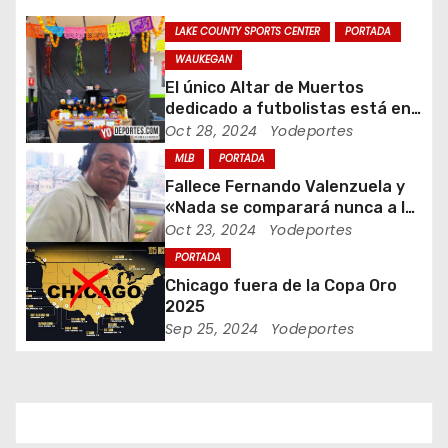
ó
LAKE COUNTY SPORTS CENTER
PORTADA
WAUKEGAN
n
El único Altar de Muertos
dedicado a futbolistas está en
d
Waukegan Indoor
Oct 28, 2024
Yodeportes
e
MLB
PORTADA
Fallece Fernando Valenzuela y
e
«Nada se comparará nunca a la
Fernandomania» dijo Jaime
Oct 23, 2024
Yodeportes
n
Jarrin
PORTADA
t
Chicago fuera de la Copa Oro
2025
r
Sep 25, 2024
Yodeportes
a
d