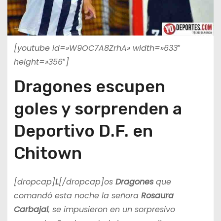
[youtube id=»W9OC7A8ZrhA» width=»633″
height=»356″]
Dragones escupen
goles y sorprenden a
Deportivo D.F. en
Chitown
[dropcap]
L
[/dropcap]os
Dragones
que
comandó esta noche la señora
Rosaura
Carbajal
, se impusieron en un sorpresivo