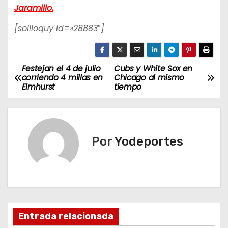
Jaramillo.
[soliloquy id=»28883″]
Festejan el 4 de julio
Cubs y White Sox en
N
corriendo 4 millas en
Chicago al mismo
Elmhurst
tiempo
a
v
e
Por
Yodeportes
g
a
c
Entrada relacionada
i