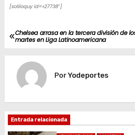
[soliloquy id=»27738″]
Chelsea arrasa en la tercera división de lo
N
martes en Liga Latinoamericana
a
v
e
Por
Yodeportes
g
a
c
Entrada relacionada
i