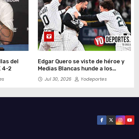
las del
Edgar Quero se viste de héroe y
 4-2
Medias Blancas hunde a los
Yankees de Nueva York en doce
es
Jul 30, 2026
Yodeportes
entradas