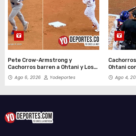
s
Pete Crow-Armstrong y
Cachorros
Cachorros barren a Ohtani y Los
Ohtani con
Dodgers
Field
Ago 6, 2026
Yodeportes
Ago 4, 2