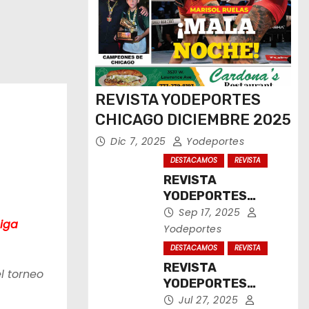
REVISTA YODEPORTES
CHICAGO DICIEMBRE 2025
Dic 7, 2025
Yodeportes
DESTACAMOS
REVISTA
REVISTA
YODEPORTES
CHICAGO
Sep 17, 2025
Liga
SEPTIEMBRE 2025
Yodeportes
DESTACAMOS
REVISTA
REVISTA
l torneo
YODEPORTES
CHICAGO JULIO
Jul 27, 2025