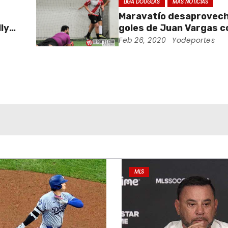
LIGA DOUGLAS
MAS NOTICIAS
Maravatío desaprovech
ly
goles de Juan Vargas c
Lobos Sierreños
Feb 26, 2020
Yodeportes
MLS