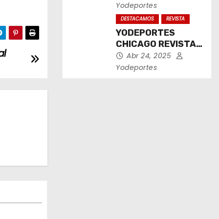
2025
Yodeportes
DESTACAMOS
REVISTA
YODEPORTES
CHICAGO REVISTA
al
IMPRESA ABRIL
Abr 24, 2025
2025
Yodeportes