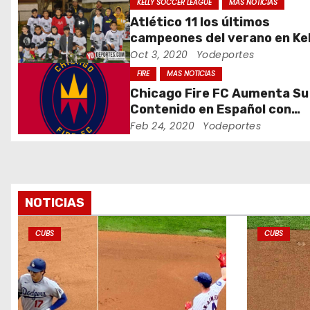
ó
KELLY SOCCER LEAGUE
MAS NOTICIAS
Atlético 11 los últimos
n
campeones del verano en Kel
Soccer League
Oct 3, 2020
Yodeportes
d
FIRE
MAS NOTICIAS
e
Chicago Fire FC Aumenta Su
Contenido en Español con
e
@VamosFire en Twitter
Feb 24, 2020
Yodeportes
n
t
r
NOTICIAS
a
CUBS
CUBS
d
a