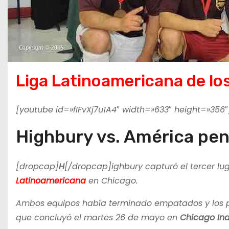
Liga Latinoamericana de lo
[youtube id=»fIFvXj7u1A4″ width=»633″ height=»356″
Highbury vs. América pena
[dropcap]
H
[/dropcap]ighbury capturó el tercer lug
Latinoamericana
en Chicago.
Ambos equipos había terminado empatados y los pe
que concluyó el martes 26 de mayo en
Chicago Ind