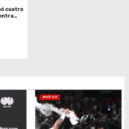
ó cuatro
ontra
WHITE SOX