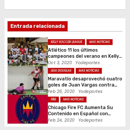
a
c
Entrada relacionada
i
ó
KELLY SOCCER LEAGUE
MAS NOTICIAS
Atlético 11 los últimos
n
campeones del verano en Kelly
Soccer League
Oct 3, 2020
Yodeportes
d
LIGA DOUGLAS
MAS NOTICIAS
e
Maravatío desaprovechó cuatro
goles de Juan Vargas contra
e
Lobos Sierreños
Feb 26, 2020
Yodeportes
FIRE
MAS NOTICIAS
n
Chicago Fire FC Aumenta Su
t
Contenido en Español con
@VamosFire en Twitter
Feb 24, 2020
Yodeportes
r