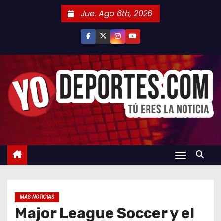
S
Jue. Ago 6th, 2026
a
l
t
a
r
a
l
c
o
n
t
e
n
MAS NOTICIAS
i
Major League Soccer y el
d