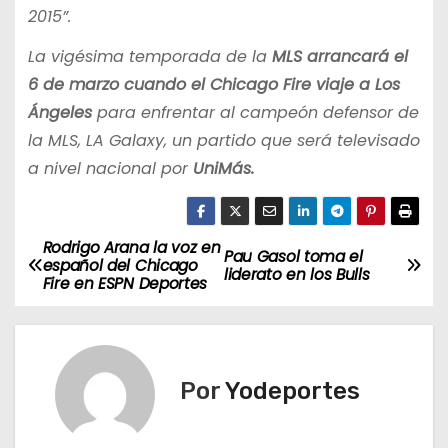
2015”.
La vigésima temporada de la
MLS arrancará el
6 de marzo cuando el Chicago Fire viaje a Los
Ángeles
para enfrentar al campeón defensor de
la MLS, LA Galaxy, un partido que será televisado
a nivel nacional por
UniMás.
Rodrigo Arana la voz en
N
Pau Gasol toma el
español del Chicago
liderato en los Bulls
Fire en ESPN Deportes
a
v
e
Por
Yodeportes
g