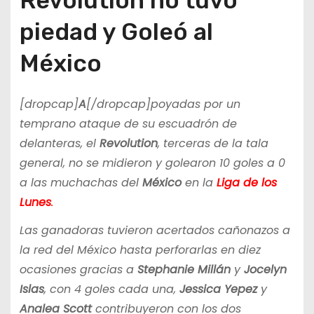
Revolution no tuvo
piedad y Goleó al
México
[dropcap]
A
[/dropcap]poyadas por un
temprano ataque de su escuadrón de
delanteras, el
Revolution
, terceras de la tala
general, no se midieron y golearon 10 goles a 0
a las muchachas del
México
en la
Liga de los
Lunes
.
Las ganadoras tuvieron acertados cañonazos a
la red del México hasta perforarlas en diez
ocasiones gracias a
Stephanie Millán
y
Jocelyn
Islas
, con 4 goles cada una,
Jessica Yepez
y
Analea Scott
contribuyeron con los dos