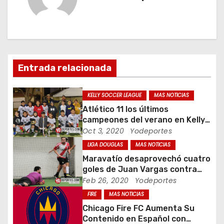
g
a
c
Entrada relacionada
i
ó
KELLY SOCCER LEAGUE
MAS NOTICIAS
Atlético 11 los últimos
n
campeones del verano en Kelly
Soccer League
Oct 3, 2020
Yodeportes
d
LIGA DOUGLAS
MAS NOTICIAS
e
Maravatío desaprovechó cuatro
goles de Juan Vargas contra
e
Lobos Sierreños
Feb 26, 2020
Yodeportes
FIRE
MAS NOTICIAS
n
Chicago Fire FC Aumenta Su
t
Contenido en Español con