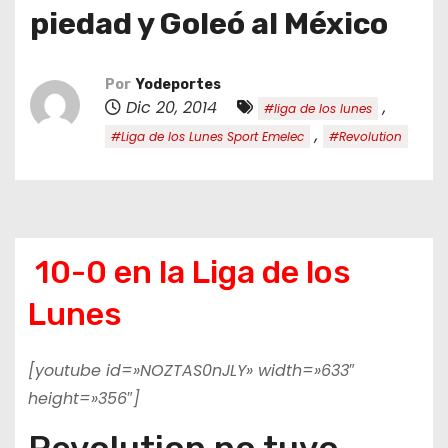
o
piedad y Goleó al México
Por
Yodeportes
Dic 20, 2014
,
#liga de los lunes
,
#Liga de los Lunes Sport Emelec
#Revolution
10-0 en la Liga de los
Lunes
[youtube id=»NOZTAS0nJLY» width=»633″
height=»356″]