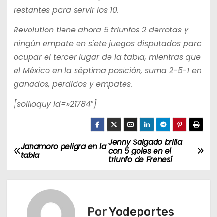
restantes para servir los 10.
Revolution tiene ahora 5 triunfos 2 derrotas y
ningún empate en siete juegos disputados para
ocupar el tercer lugar de la tabla, mientras que
el México en la séptima posición, suma 2-5-1 en
ganados, perdidos y empates.
[soliloquy id=»21784″]
Jenny Salgado brilla
N
Janamoro peligra en la
con 5 goles en el
tabla
triunfo de Frenesí
a
v
e
Por
Yodeportes