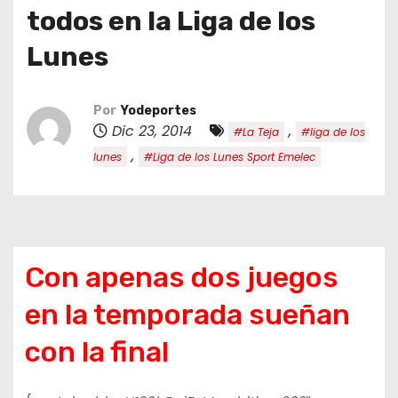
o
todos en la Liga de los
Lunes
Por
Yodeportes
Dic 23, 2014
,
#La Teja
#liga de los
,
lunes
#Liga de los Lunes Sport Emelec
Con apenas dos juegos
en la temporada sueñan
con la final