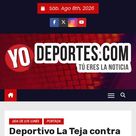
S
Sáb. Ago 8th, 2026
a
l
t
a
r
a
l
c
o
n
t
e
n
LIGA DE LOS LUNES
PORTADA
i
Deportivo La Teja contra
d