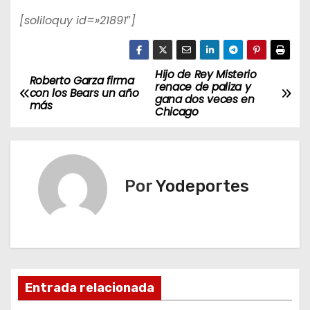
[soliloquy id=»21891″]
Hijo de Rey Misterio
N
Roberto Garza firma
renace de paliza y
con los Bears un año
gana dos veces en
a
más
Chicago
v
e
Por
Yodeportes
g
a
c
i
Entrada relacionada