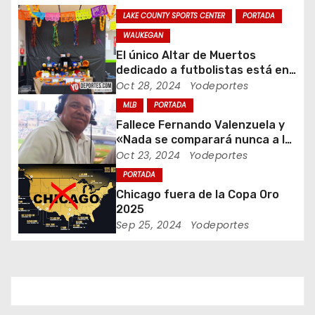
ó
LAKE COUNTY SPORTS CENTER
PORTADA
n
WAUKEGAN
El único Altar de Muertos
d
dedicado a futbolistas está en
Waukegan Indoor
Oct 28, 2024
Yodeportes
e
MLB
PORTADA
e
Fallece Fernando Valenzuela y
«Nada se comparará nunca a la
n
Fernandomania» dijo Jaime
Oct 23, 2024
Yodeportes
Jarrin
t
PORTADA
Chicago fuera de la Copa Oro
r
2025
Sep 25, 2024
Yodeportes
a
d
a