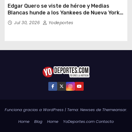
Edgar Quero se viste de héroe y Medias
Blancas hunde a los Yankees de Nueva York
en doce entradas
Jul 30, 2026
Yodeportes
Funciona gracias a WordPress
|
Tema:
Newses
de
Themeansar
.
Home
Blog
Home
YoDeportes.com Contacto