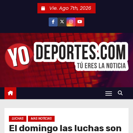
S
Vie. Ago 7th, 2026
a
l
t
a
r
a
l
c
o
n
t
e
n
LUCHAS
MAS NOTICIAS
i
El domingo las luchas son
d