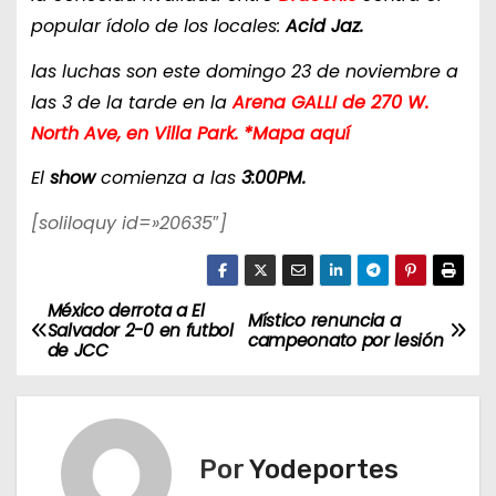
popular ídolo de los locales:
Acid Jaz.
las luchas son este domingo 23 de noviembre a
las 3 de la tarde en la
Arena GALLI de 270 W.
North Ave, en Villa Park. *Mapa aquí
El
show
comienza a las
3:00PM.
[soliloquy id=»20635″]
México derrota a El
N
Místico renuncia a
Salvador 2-0 en futbol
campeonato por lesión
de JCC
a
v
e
Por
Yodeportes