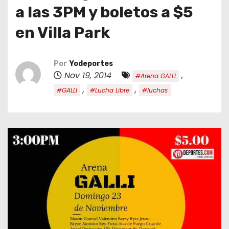
o
a las 3PM y boletos a $5
en Villa Park
Por
Yodeportes
Nov 19, 2014
,
#Arena GALLI
,
,
#GALLI
#Lucha Libre
#luchas