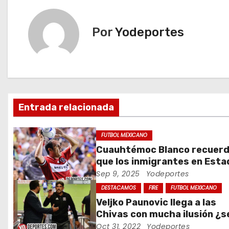
v
e
Por
Yodeportes
g
a
c
Entrada relacionada
i
ó
FUTBOL MEXICANO
Cuauhtémoc Blanco recuer
n
que los inmigrantes en Est
Unidos son gente trabajado
Sep 9, 2025
Yodeportes
d
DESTACAMOS
FIRE
FUTBOL MEXICANO
e
Veljko Paunovic llega a las
Chivas con mucha ilusión ¿s
e
suficiente?
Oct 31, 2022
Yodeportes