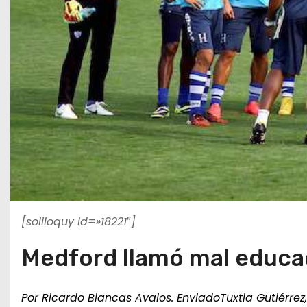
[soliloquy id=»18221″]
Medford llamó mal educad
Por Ricardo Blancas Avalos. Enviado
Tuxtla Gutiérrez