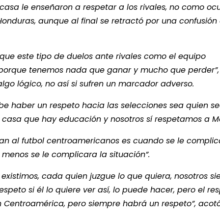
 casa le enseñaron a respetar a los rivales, no como oc
onduras, aunque al final se retractó por una confusión
jo que este tipo de duelos ante rivales como el equipo
s, porque tenemos nada que ganar y mucho que perder”,
algo lógico, no así si sufren un marcador adverso.
debe haber un respeto hacia las selecciones sea quien s
a casa que hay educación y nosotros sí respetamos a Mé
an al futbol centroamericanos es cuando se le compli
 menos se le complicara la situación”.
 existimos, cada quien juzgue lo que quiera, nosotros s
peto si él lo quiere ver así, lo puede hacer, pero el re
Centroamérica, pero siempre habrá un respeto”, acotó