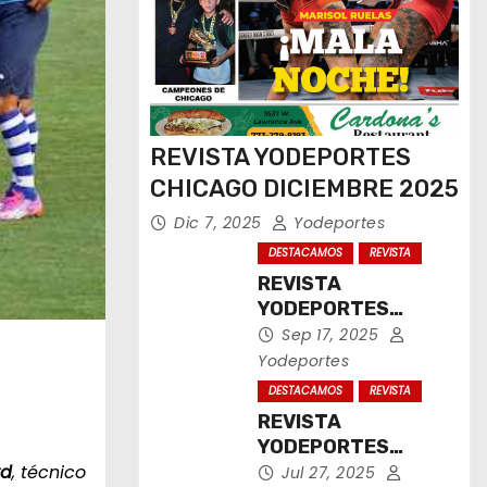
REVISTA YODEPORTES
CHICAGO DICIEMBRE 2025
Dic 7, 2025
Yodeportes
DESTACAMOS
REVISTA
REVISTA
YODEPORTES
CHICAGO
Sep 17, 2025
SEPTIEMBRE 2025
Yodeportes
DESTACAMOS
REVISTA
REVISTA
YODEPORTES
rd
, técnico
CHICAGO JULIO
Jul 27, 2025