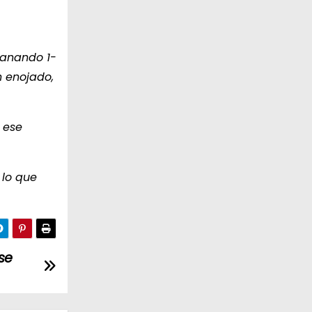
ganando 1-
n enojado,
 ese
 lo que
se