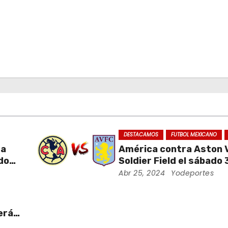
DESTACAMOS
FUTBOL MEXICANO
da
América contra Aston Vi
ados
Soldier Field el sábado 
ra
agosto
Abr 25, 2024
Yodeportes
erá