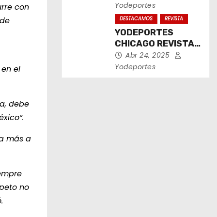
2025
Yodeportes
urre con
 de
DESTACAMOS
REVISTA
YODEPORTES
CHICAGO REVISTA
IMPRESA ABRIL
Abr 24, 2025
2025
Yodeportes
 en el
ea, debe
xico”.
ca más a
iempre
speto no
.