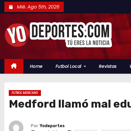
S
Mié. Ago 5th, 2026
a
l
t
a
r
a
l
Home
Futbol Local
Revistas
c
o
n
t
FUTBOL MEXICANO
Medford llamó mal ed
e
n
i
d
Por
Yodeportes