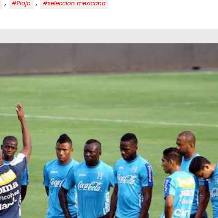
,
,
#Piojo
#seleccion mexicana