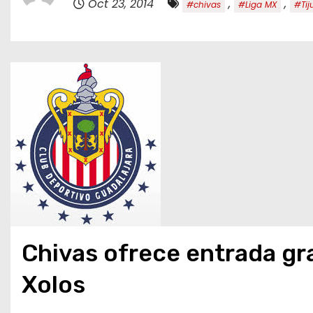
Oct 23, 2014
,
,
#chivas
#Liga MX
#Tij
o
Chivas ofrece entrada gra
Xolos