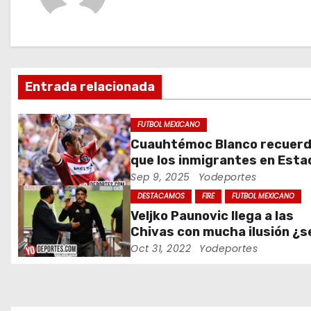
g
a
c
Entrada relacionada
i
ó
FUTBOL MEXICANO
Cuauhtémoc Blanco recuer
n
que los inmigrantes en Est
Unidos son gente trabajado
Sep 9, 2025
Yodeportes
d
DESTACAMOS
FIRE
FUTBOL MEXICANO
e
Veljko Paunovic llega a las
Chivas con mucha ilusión ¿s
e
suficiente?
Oct 31, 2022
Yodeportes
n
t