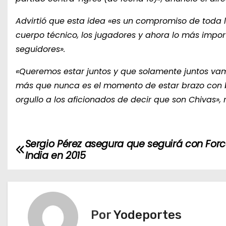
Advirtió que esta idea «es un compromiso de toda la 
cuerpo técnico, los jugadores y ahora lo más import
seguidores».
«Queremos estar juntos y que solamente juntos va
más que nunca es el momento de estar brazo con b
orgullo a los aficionados de decir que son Chivas», r
Sergio Pérez asegura que seguirá con For
N
India en 2015
a
v
e
Por
Yodeportes