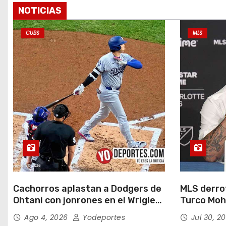
r
NOTICIAS
a
CUBS
MLS
d
a
s
Cachorros aplastan a Dodgers de
MLS derrot
Ohtani con jonrones en el Wrigley
Turco Moh
Field
Ago 4, 2026
Yodeportes
Jul 30, 2