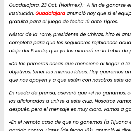
Guadalajara, 23 Oct. (Notimex).- A fin de ganarse e
institución,
Guadalajara
anunció hoy que si el equi
gratuita para el juego de fecha 16 ante Tigres.
Néstor de la Torre, presidente de Chivas, hizo el a
completa para que los seguidores rojiblancos ac
aleje del Puebla, que ya los alcanzó en la tabla de 
«De las primeras cosas que mencioné al llegar a la i
objetivos, tener las mismas ideas. Hoy queremos an
que nos apoyen y a que estén con nosotros este d
En rueda de prensa, aseveró que «si no ganamos, co
los aficionados a unirse a este club. Nosotros vamo
después, pero el mensaje es muy claro, vamos a ga
«En el remoto caso de que no ganemos (a Tijuana en
partido contra Tigres (de fecha 16)», anunció el dire