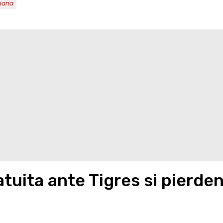
uana
tuita ante Tigres si pierde