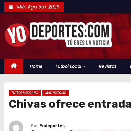
S
Mié. Ago 5th, 2026
a
l
t
a
r
a
l
Home
Futbol Local
Revistas
c
o
n
t
FUTBOL MEXICANO
MAS NOTICIAS
Chivas ofrece entrada 
e
n
i
d
Por
Yodeportes