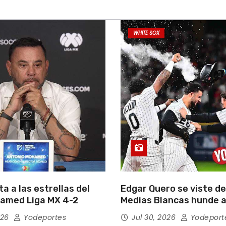
WHITE SOX
a a las estrellas del
Edgar Quero se viste de
amed Liga MX 4-2
Medias Blancas hunde a
Yankees de Nueva York 
026
Yodeportes
Jul 30, 2026
Yodeport
entradas