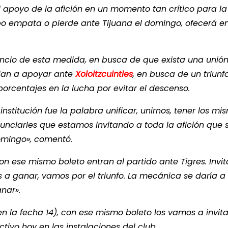
l apoyo de la afición en un momento tan crítico para la
po empata o pierde ante Tijuana el domingo, ofecerá e
nuncio de esta medida, en busca de que exista una unió
udan a apoyar ante
Xoloitzcuintles
, en busca de un triunf
porcentajes en la lucha por evitar el descenso.
nstitución fue la palabra unificar, unirnos, tener los mi
unciarles que estamos invitando a toda la afición que 
omingo», comentó.
n ese mismo boleto entran al partido ante Tigres. Invit
s a ganar, vamos por el triunfo. La mecánica se daría 
nar».
 la fecha 14), con ese mismo boleto los vamos a invita
ctivo hoy en las instalaciones del club.