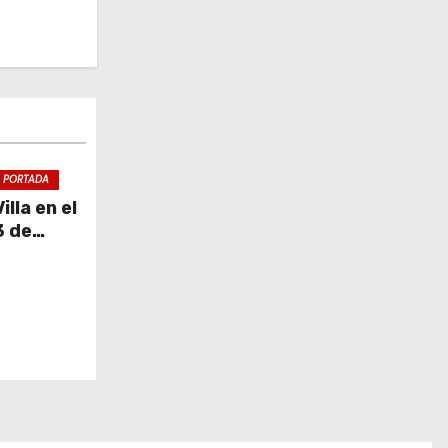
PORTADA
lla en el
3 de