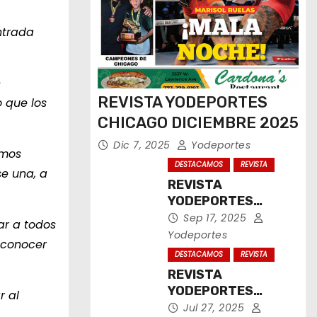
ntrada
n
REVISTA YODEPORTES
o que los
CHICAGO DICIEMBRE 2025
Dic 7, 2025
Yodeportes
smos
DESTACAMOS
REVISTA
se una, a
REVISTA
YODEPORTES
CHICAGO
Sep 17, 2025
ar a todos
SEPTIEMBRE 2025
Yodeportes
a conocer
DESTACAMOS
REVISTA
REVISTA
YODEPORTES
r al
CHICAGO JULIO
Jul 27, 2025