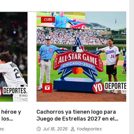
CUBS
 héroe y
Cachorros ya tienen logo para
 los
Juego de Estrellas 2027 en el
en doce
Wrigley Field
es
Jul 18, 2026
Yodeportes