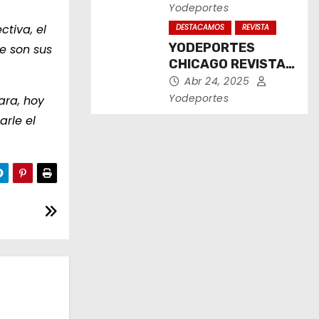
2025
Yodeportes
ctiva, el
DESTACAMOS
REVISTA
YODEPORTES
e son sus
CHICAGO REVISTA
IMPRESA ABRIL
Abr 24, 2025
2025
Yodeportes
ara, hoy
rle el