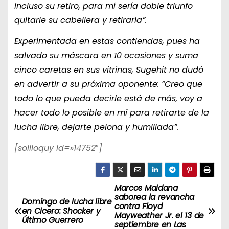
incluso su retiro, para mí sería doble triunfo
quitarle su cabellera y retirarla”.
Experimentada en estas contiendas, pues ha
salvado su máscara en 10 ocasiones y suma
cinco caretas en sus vitrinas, Sugehit no dudó
en advertir a su próxima oponente: “Creo que
todo lo que pueda decirle está de más, voy a
hacer todo lo posible en mí para retirarte de la
lucha libre, dejarte pelona y humillada”.
[soliloquy id=»14752″]
Marcos Maidana
N
saborea la revancha
Domingo de lucha libre
contra Floyd
a
en Cicero: Shocker y
Mayweather Jr. el 13 de
Último Guerrero
septiembre en Las