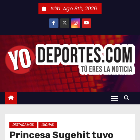
S
Sáb. Ago 8th, 2026
a
l
t
a
r
a
l
c
o
n
t
e
n
DESTACAMOS
LUCHAS
i
Princesa Sugehit tuvo
d