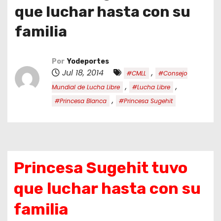
o
que luchar hasta con su
familia
Por
Yodeportes
Jul 18, 2014
,
#CMLL
#Consejo
,
,
Mundial de Lucha Libre
#Lucha Libre
,
#Princesa Blanca
#Princesa Sugehit
Princesa Sugehit tuvo
que luchar hasta con su
familia