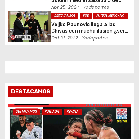
Soldier Field el sábado 3 de
n
agosto
Abr 25, 2024
Yodeportes
t
DESTACAMOS
FIRE
FUTBOL MEXICANO
Veljko Paunovic llega a las
r
Chivas con mucha ilusión ¿será
suficiente?
Oct 31, 2022
Yodeportes
a
d
a
s
DESTACAMOS
DESTACAMOS
PORTADA
REVISTA