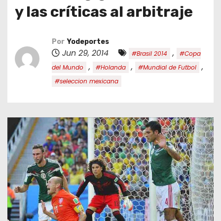
o
y las críticas al arbitraje
Por
Yodeportes
Jun 29, 2014
,
#Brasil 2014
#Copa
,
,
,
del Mundo
#Holanda
#Mundial de Futbol
#seleccion mexicana