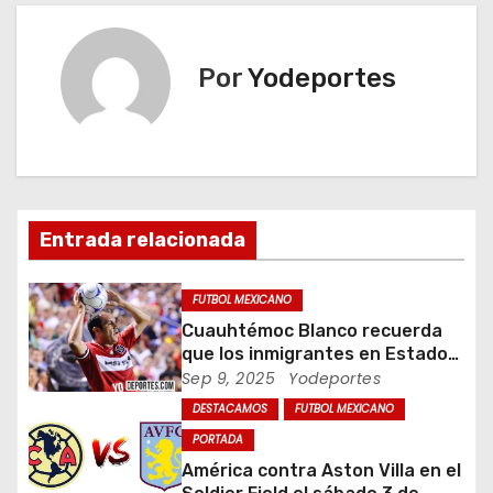
v
e
Por
Yodeportes
g
a
c
i
Entrada relacionada
ó
FUTBOL MEXICANO
n
Cuauhtémoc Blanco recuerda
que los inmigrantes en Estados
d
Unidos son gente trabajadora
Sep 9, 2025
Yodeportes
DESTACAMOS
FUTBOL MEXICANO
e
PORTADA
e
América contra Aston Villa en el