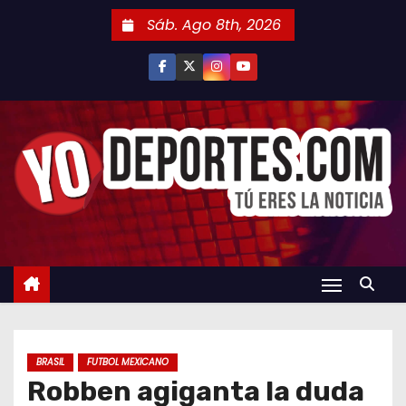
S
Sáb. Ago 8th, 2026
a
l
t
a
r
a
l
c
o
n
t
e
n
BRASIL
FUTBOL MEXICANO
i
Robben agiganta la duda
d