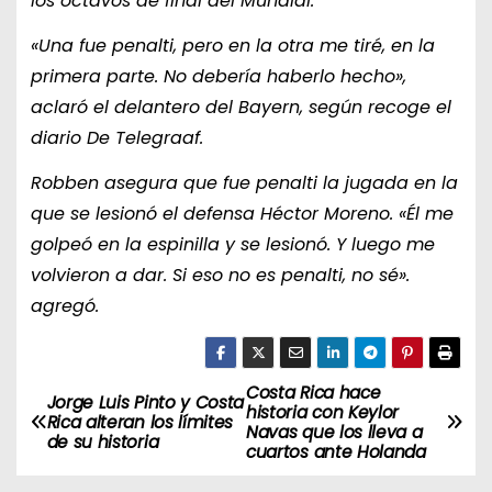
los octavos de final del Mundial.
«Una fue penalti, pero en la otra me tiré, en la
primera parte. No debería haberlo hecho»,
aclaró el delantero del Bayern, según recoge el
diario De Telegraaf.
Robben asegura que fue penalti la jugada en la
que se lesionó el defensa Héctor Moreno. «Él me
golpeó en la espinilla y se lesionó. Y luego me
volvieron a dar. Si eso no es penalti, no sé».
agregó.
Costa Rica hace
N
Jorge Luis Pinto y Costa
historia con Keylor
Rica alteran los límites
Navas que los lleva a
a
de su historia
cuartos ante Holanda