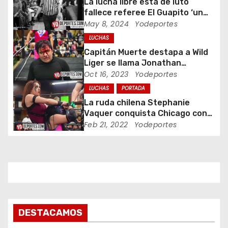
La lucha libre está de luto
n
fallece referee El Guapito ‘un
referente del wrestling’
May 8, 2024
Yodeportes
d
LUCHAS
e
Capitán Muerte destapa a Wild
Liger se llama Jonathan
e
Sánchez y es bombero
Oct 16, 2023
Yodeportes
LUCHAS
PORTADA
n
La ruda chilena Stephanie
t
Vaquer conquista Chicago con
su belleza y manotazos
Feb 21, 2022
Yodeportes
r
a
d
a
DESTACAMOS
s