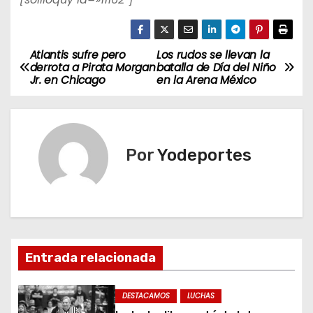
Atlantis sufre pero
Los rudos se llevan la
N
derrota a Pirata Morgan
batalla de Día del Niño
Jr. en Chicago
en la Arena México
a
v
e
Por
Yodeportes
g
a
c
Entrada relacionada
i
ó
DESTACAMOS
LUCHAS