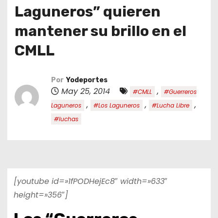
o
Laguneros” quieren
mantener su brillo en el
CMLL
Por
Yodeportes
May 25, 2014
,
#CMLL
#Guerreros
,
,
,
Laguneros
#Los Laguneros
#Lucha Libre
#luchas
[youtube id=»1fPODHejEc8″ width=»633″
height=»356″]