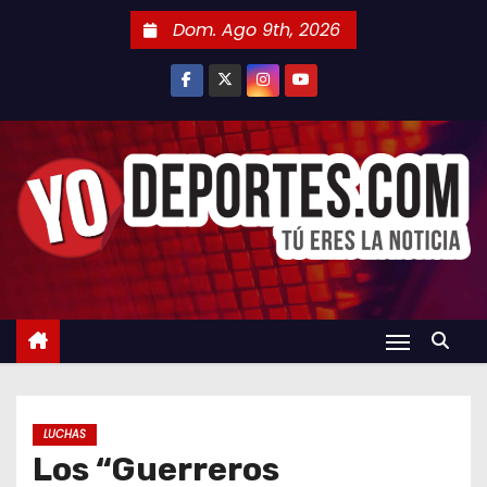
S
Dom. Ago 9th, 2026
a
l
t
a
r
a
l
c
o
n
t
e
n
LUCHAS
i
Los “Guerreros
d