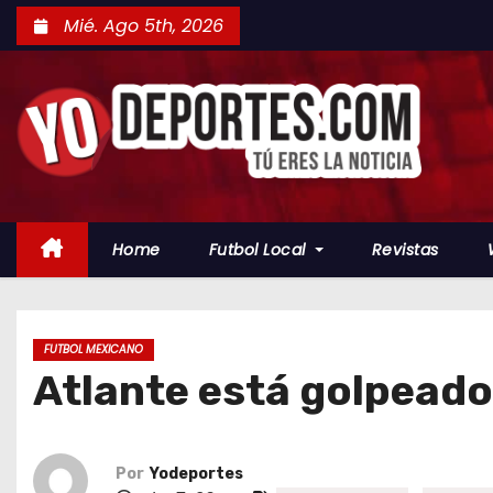
S
Mié. Ago 5th, 2026
a
l
t
a
r
a
l
Home
Futbol Local
Revistas
c
o
n
t
FUTBOL MEXICANO
Atlante está golpeado
e
n
i
d
Por
Yodeportes