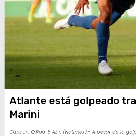
Atlante está golpeado tra
Marini
Cancún, Q.Roo, 6 Abr. (Notimex).- A pesar de lo gol