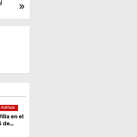
l
PORTADA
lla en el
3 de