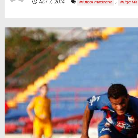
Abr 7, 2014
,
#futbol mexicano
#Liga MX
o