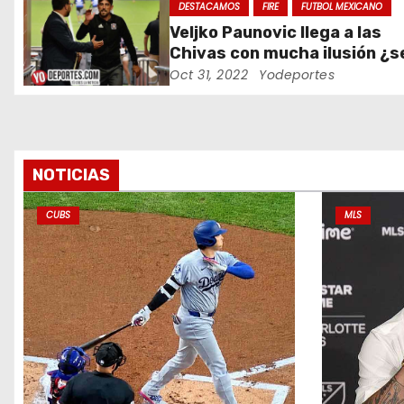
DESTACAMOS
FIRE
FUTBOL MEXICANO
e
Veljko Paunovic llega a las
Chivas con mucha ilusión ¿s
e
suficiente?
Oct 31, 2022
Yodeportes
n
t
r
NOTICIAS
a
CUBS
MLS
d
a
s