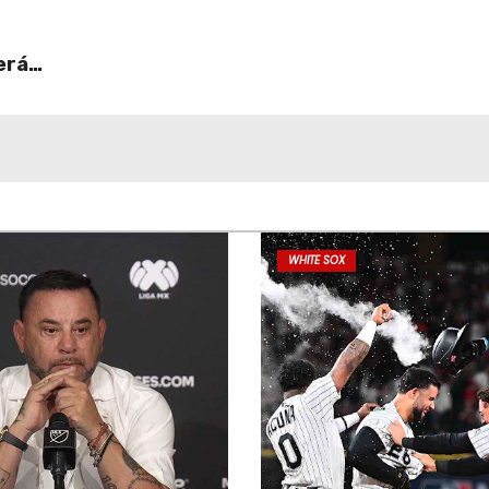
erá
WHITE SOX