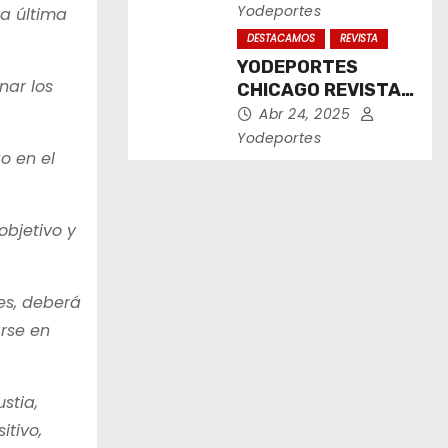
2025
Yodeportes
la última
DESTACAMOS
REVISTA
YODEPORTES
nar los
CHICAGO REVISTA
IMPRESA ABRIL
Abr 24, 2025
2025
Yodeportes
o en el
objetivo y
es, deberá
arse en
stia,
itivo,