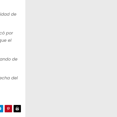
nidad de
scó por
que el
atando de
fecha del