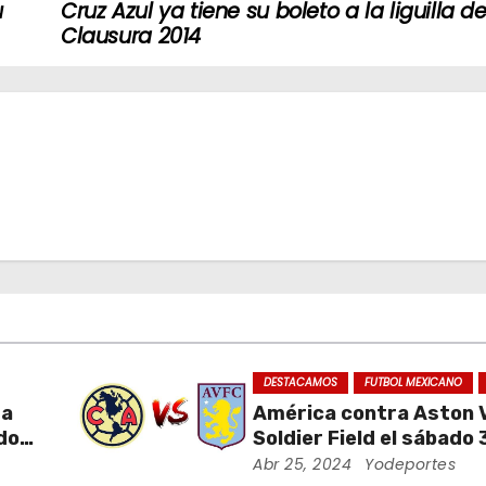
u
Cruz Azul ya tiene su boleto a la liguilla de
Clausura 2014
DESTACAMOS
FUTBOL MEXICANO
da
América contra Aston Vi
ados
Soldier Field el sábado 
ra
agosto
Abr 25, 2024
Yodeportes