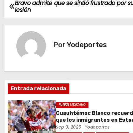
Bravo admite que se sintió frustrado por s
N
lesión
a
v
e
Por
Yodeportes
g
a
c
Entrada relacionada
i
ó
FUTBOL MEXICANO
Cuauhtémoc Blanco recuer
n
que los inmigrantes en Est
Unidos son gente trabajado
Sep 9, 2025
Yodeportes
d