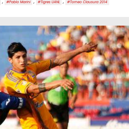
,
,
,
#Pablo Marini
#Tigres UANL
#Torneo Clausura 2014