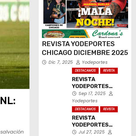
REVISTA YODEPORTES
CHICAGO DICIEMBRE 2025
Dic 7, 2025
Yodeportes
DESTACAMOS
REVISTA
REVISTA
YODEPORTES
CHICAGO
Sep 17, 2025
ANL:
SEPTIEMBRE 2025
Yodeportes
DESTACAMOS
REVISTA
REVISTA
YODEPORTES
 salvación
CHICAGO JULIO
Jul 27, 2025