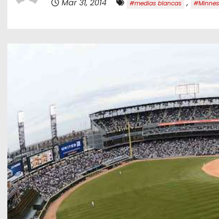
Mar 31, 2014
,
#medias blancas
#Minnes
o