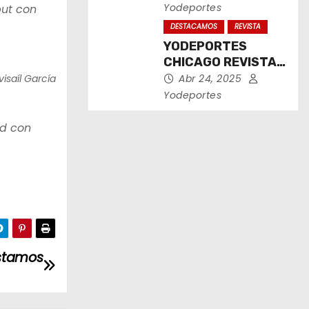
2025
Yodeportes
but con
DESTACAMOS
REVISTA
YODEPORTES
CHICAGO REVISTA
IMPRESA ABRIL
isaíl García
Abr 24, 2025
2025
Yodeportes
ld con
estamos