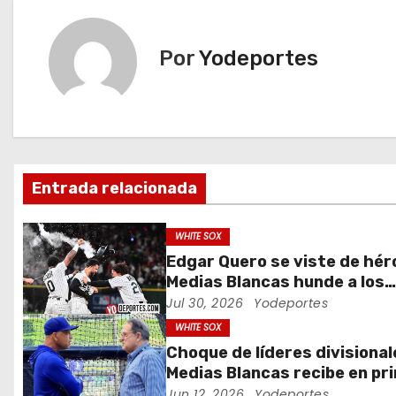
v
e
Por
Yodeportes
g
a
c
Entrada relacionada
i
ó
WHITE SOX
Edgar Quero se viste de hér
n
Medias Blancas hunde a los
Yankees de Nueva York en d
Jul 30, 2026
Yodeportes
d
entradas
WHITE SOX
e
Choque de líderes divisional
Medias Blancas recibe en pr
e
lugar al campeón Dodgers d
Jun 12, 2026
Yodeportes