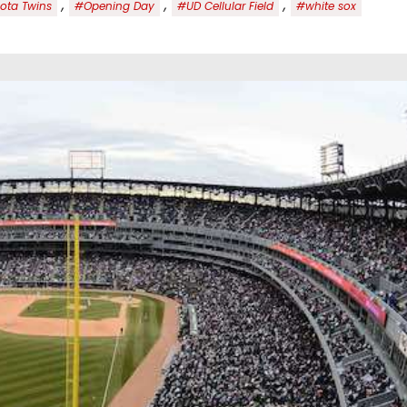
,
,
,
ota Twins
#Opening Day
#UD Cellular Field
#white sox