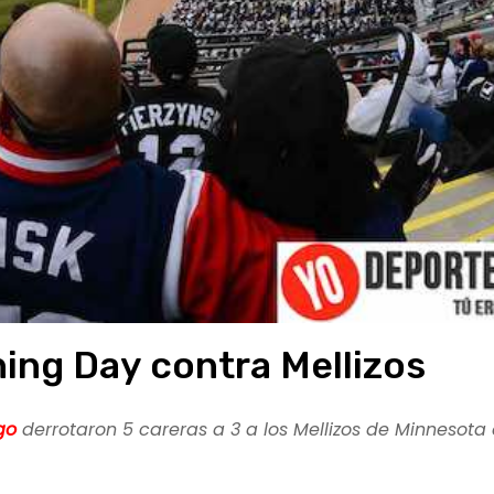
ning Day contra Mellizos
go
derrotaron 5 careras a 3 a los Mellizos de Minnesota 