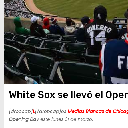
White Sox se llevó el Ope
[dropcap]
L
[/dropcap]os
Medias Blancas de Chica
Opening Day
este lunes 31 de marzo.