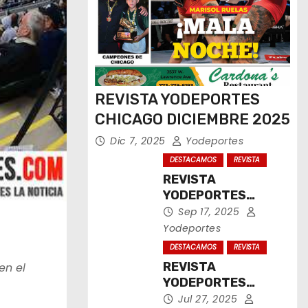
REVISTA YODEPORTES
CHICAGO DICIEMBRE 2025
Dic 7, 2025
Yodeportes
DESTACAMOS
REVISTA
REVISTA
YODEPORTES
CHICAGO
Sep 17, 2025
SEPTIEMBRE 2025
Yodeportes
DESTACAMOS
REVISTA
REVISTA
en el
YODEPORTES
CHICAGO JULIO
Jul 27, 2025