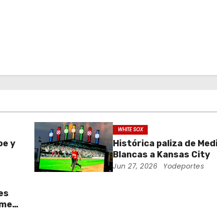
WHITE SOX
oe y
Histórica paliza de Med
Blancas a Kansas City
oce
Jun 27, 2026
Yodeportes
es
imer
e