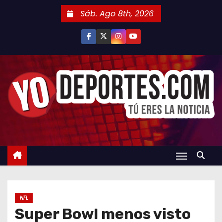
S
Sáb. Ago 8th, 2026
a
l
t
a
r
a
l
c
o
n
t
e
n
NFL
i
Super Bowl menos visto
d