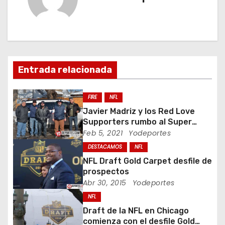
g
a
c
Entrada relacionada
i
ó
FIRE
NFL
Javier Madriz y los Red Love
n
Supporters rumbo al Super
Bowl en Tampa Bay
Feb 5, 2021
Yodeportes
d
DESTACAMOS
NFL
e
NFL Draft Gold Carpet desfile de
prospectos
e
Abr 30, 2015
Yodeportes
NFL
n
Draft de la NFL en Chicago
t
comienza con el desfile Gold