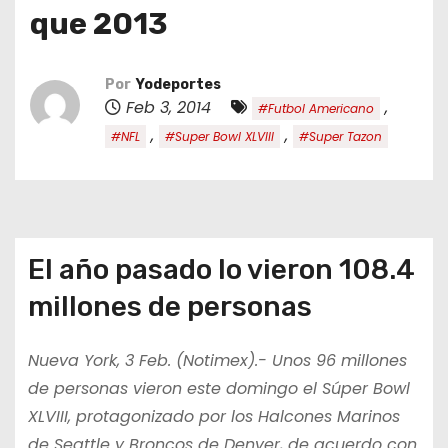
o
que 2013
Por
Yodeportes
Feb 3, 2014
,
#Futbol Americano
,
,
#NFL
#Super Bowl XLVIII
#Super Tazon
El año pasado lo vieron 108.4
millones de personas
Nueva York, 3 Feb. (Notimex).- Unos 96 millones
de personas vieron este domingo el Súper Bowl
XLVIII, protagonizado por los Halcones Marinos
de Seattle y Broncos de Denver, de acuerdo con