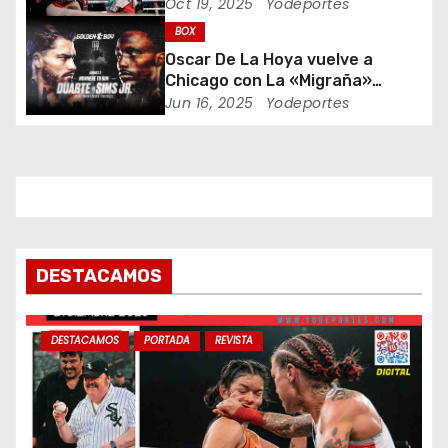
Indiana Bare Knuckle Fighting
Oct 19, 2025
Yodeportes
e
BOX
n
Oscar De La Hoya vuelve a
Chicago con La «Migraña»
t
Duarte y Kenneth “Bossman”
Jun 16, 2025
Yodeportes
Sims Jr.
r
a
d
a
DESTACAMOS
s
DESTACAMOS
PORTADA
REVISTA