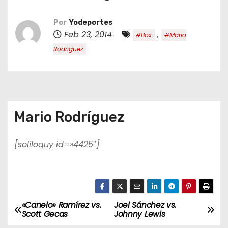
o
Por
Yodeportes
Feb 23, 2014
,
#Box
#Mario
Rodriguez
Mario Rodríguez
[soliloquy id=»4425″]
«Canelo» Ramírez vs.
Joel Sánchez vs.
N
Scott Gecas
Johnny Lewis