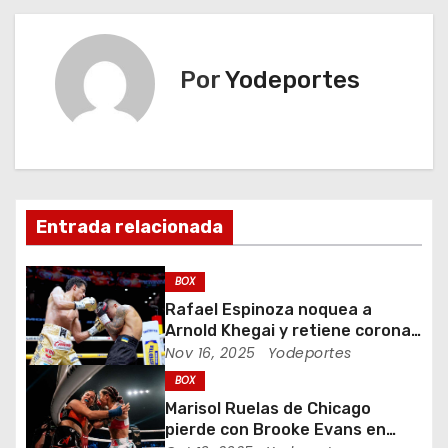
a
v
Por
Yodeportes
e
g
a
c
Entrada relacionada
i
BOX
ó
Rafael Espinoza noquea a
Arnold Khegai y retiene corona
n
de peso pluma
Nov 16, 2025
Yodeportes
d
BOX
Marisol Ruelas de Chicago
e
pierde con Brooke Evans en