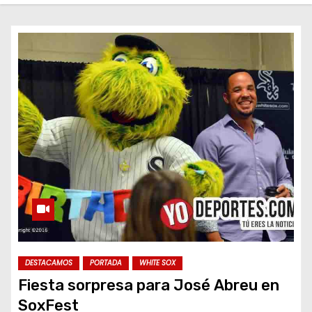
o
DESTACAMOS
PORTADA
WHITE SOX
Fiesta sorpresa para José Abreu en
SoxFest