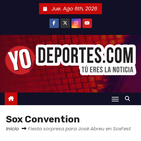
S
Jue. Ago 6th, 2026
a
l
t
a
r
a
l
c
o
n
t
e
Sox Convention
n
i
Inicio
Fiesta sorpresa para José Abreu en SoxFest
d