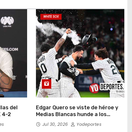
WHITE SOX
las del
Edgar Quero se viste de héroe y
 4-2
Medias Blancas hunde a los
Yankees de Nueva York en doce
es
Jul 30, 2026
Yodeportes
entradas