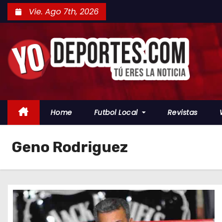
S
Vie. Ago 7th, 2026
a
l
t
a
r
a
l
Home
Futbol Local
Revistas
c
o
Geno Rodriguez
n
t
e
n
i
d