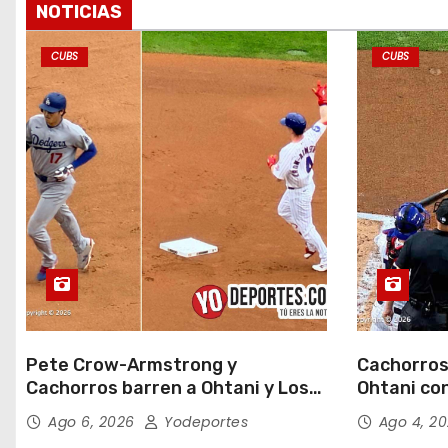
NOTICIAS
CUBS
CUBS
Pete Crow-Armstrong y
Cachorros
Cachorros barren a Ohtani y Los
Ohtani con
Dodgers
Field
Ago 6, 2026
Yodeportes
Ago 4, 2