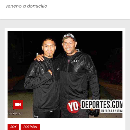
o
veneno a domicilio
BOX
PORTADA