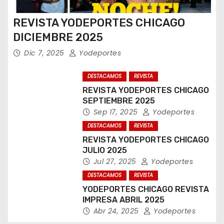
t
REVISTA YODEPORTES CHICAGO
DICIEMBRE 2025
r
Dic 7, 2025
Yodeportes
a
DESTACAMOS
REVISTA
d
REVISTA YODEPORTES CHICAGO
a
SEPTIEMBRE 2025
Sep 17, 2025
Yodeportes
s
DESTACAMOS
REVISTA
REVISTA YODEPORTES CHICAGO
JULIO 2025
Jul 27, 2025
Yodeportes
DESTACAMOS
REVISTA
YODEPORTES CHICAGO REVISTA
IMPRESA ABRIL 2025
Abr 24, 2025
Yodeportes