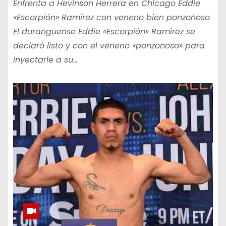
Enfrenta a Hevinson Herrera en Chicago Eddie
«Escorpión» Ramírez con veneno bien ponzoñoso
El duranguense Eddie «Escorpión» Ramírez se
declaró listo y con el veneno «ponzoñoso» para
inyectarle a su…