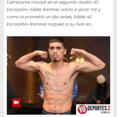
Fulminante nocaut en el segundo asalto «El
Escorpión» Eddie Ramírez volvió a picar Tal y
como lo prometió un día antes, Eddie «El
Escorpión» Ramírez noqueó a su rival en…