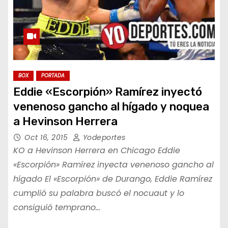
BOX
PORTADA
Eddie «Escorpión» Ramírez inyectó
venenoso gancho al hígado y noquea
a Hevinson Herrera
Oct 16, 2015
Yodeportes
KO a Hevinson Herrera en Chicago Eddie
«Escorpión» Ramírez inyecta venenoso gancho al
hígado El «Escorpión» de Durango, Eddie Ramírez
cumplió su palabra buscó el nocuaut y lo
consiguió temprano…