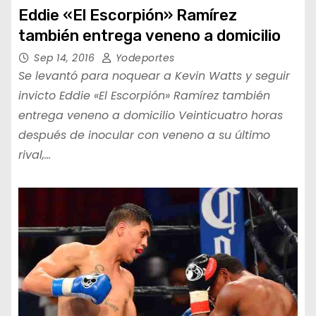
Eddie «El Escorpión» Ramírez
también entrega veneno a domicilio
Sep 14, 2016
Yodeportes
Se levantó para noquear a Kevin Watts y seguir
invicto Eddie «El Escorpión» Ramírez también
entrega veneno a domicilio Veinticuatro horas
después de inocular con veneno a su último
rival,…