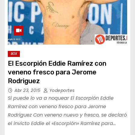
BOX
El Escorpión Eddie Ramírez con
veneno fresco para Jerome
Rodriguez
Abr 23, 2015
Yodeportes
Si puede lo va a noquear El Escorpión Eddie
Ramírez con veneno fresco para Jerome
Rodriguez Con veneno nuevo y fresco, se declaró
el invicto Eddie el «Escorpión» Ramírez para…