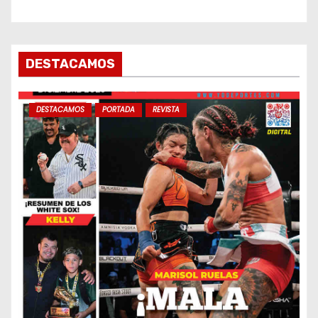
i
n
DESTACAMOS
a
c
DESTACAMOS
PORTADA
REVISTA
i
ó
n
d
e
e
n