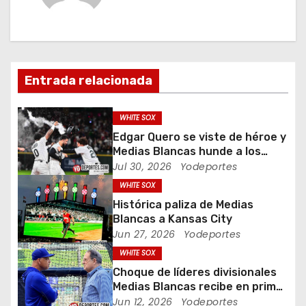
a
c
i
Entrada relacionada
ó
WHITE SOX
n
Edgar Quero se viste de héroe y
Medias Blancas hunde a los
d
Yankees de Nueva York en doce
Jul 30, 2026
Yodeportes
entradas
WHITE SOX
e
Histórica paliza de Medias
e
Blancas a Kansas City
Jun 27, 2026
Yodeportes
n
WHITE SOX
Choque de líderes divisionales
t
Medias Blancas recibe en primer
lugar al campeón Dodgers de
Jun 12, 2026
Yodeportes