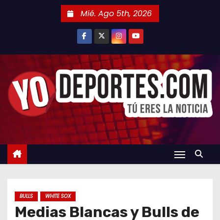
S
Mié. Ago 5th, 2026
a
l
t
a
r
a
l
c
o
n
t
e
n
BULLS
WHITE SOX
i
Medias Blancas y Bulls de
d