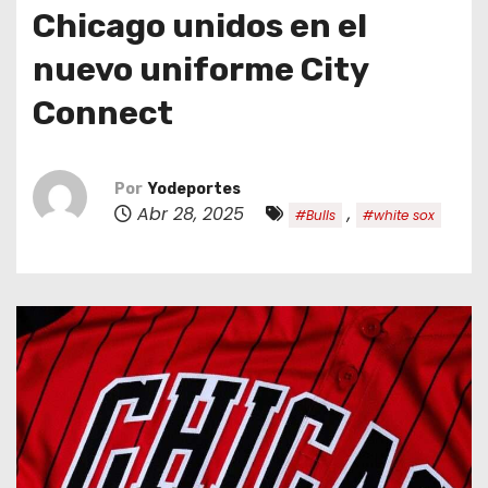
o
Chicago unidos en el
nuevo uniforme City
Connect
Por
Yodeportes
Abr 28, 2025
,
#Bulls
#white sox