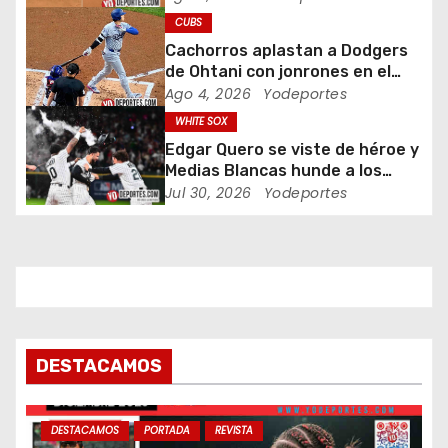
CUBS
e
Cachorros aplastan a Dodgers
e
de Ohtani con jonrones en el
Wrigley Field
Ago 4, 2026
Yodeportes
n
WHITE SOX
Edgar Quero se viste de héroe y
t
Medias Blancas hunde a los
Yankees de Nueva York en doce
Jul 30, 2026
Yodeportes
r
entradas
a
d
a
s
DESTACAMOS
DESTACAMOS
PORTADA
REVISTA