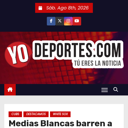
S
Sáb. Ago 8th, 2026
a
l
t
a
r
a
l
c
o
n
t
e
n
CUBS
DESTACAMOS
WHITE SOX
i
Medias Blancas barren a
d