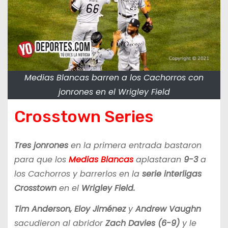
Medias Blancas barren a los Cachorros con
jonrones en el Wrigley Field
Crosstown Series
Tres jonrones
en la primera entrada bastaron
para que los
Medias Blancas
aplastaran
9-3
a
los Cachorros y barrerlos en la
serie interligas
Crosstown
en el
Wrigley Field.
Tim Anderson,
Eloy Jiménez
y
Andrew Vaughn
sacudieron al abridor
Zach Davies (6-9)
y le