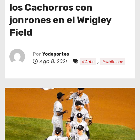
o
los Cachorros con
jonrones en el Wrigley
Field
Por
Yodeportes
Ago 8, 2021
,
#Cubs
#white sox