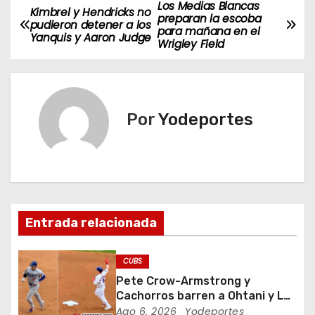
Los Medias Blancas
N
Kimbrel y Hendricks no
preparan la escoba
pudieron detener a los
para mañana en el
a
Yanquis y Aaron Judge
Wrigley Field
v
e
Por
Yodeportes
g
a
c
i
Entrada relacionada
ó
CUBS
n
Pete Crow-Armstrong y
Cachorros barren a Ohtani y Los
d
Dodgers
Ago 6, 2026
Yodeportes