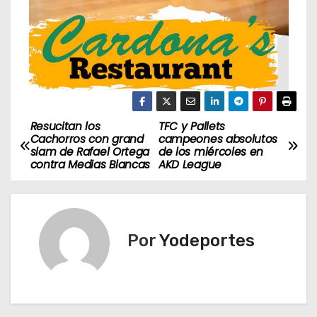
Resucitan los
TFC y Pallets
N
Cachorros con grand
campeones absolutos
slam de Rafael Ortega
de los miércoles en
a
contra Medias Blancas
AKD League
v
e
Por
Yodeportes
g
a
c