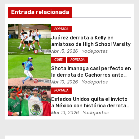
i
Entrada relacionada
ó
PORTADA
n
Juárez derrota a Kelly en
amistoso de High School Varsity
d
Abr 15, 2026
Yodeportes
CUBS
PORTADA
e
Shota Imanaga casi perfecto en
e
la derrota de Cachorros ante
Piratas
Abr 10, 2026
Yodeportes
n
PORTADA
Estados Unidos quita el invicto
t
a México con histórica derrota
en Clásico Mundial de Béisbol
Mar 10, 2026
Yodeportes
r
a