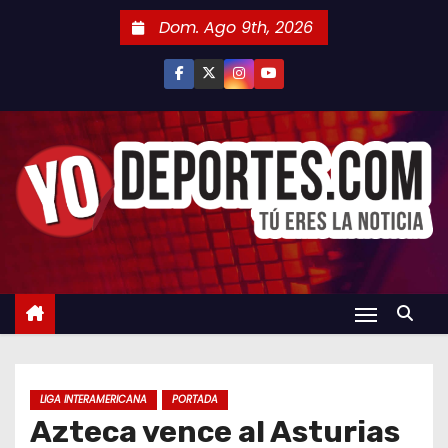
S
Dom. Ago 9th, 2026
a
l
t
a
r
a
l
c
o
n
t
e
n
LIGA INTERAMERICANA
PORTADA
i
Azteca vence al Asturias
d