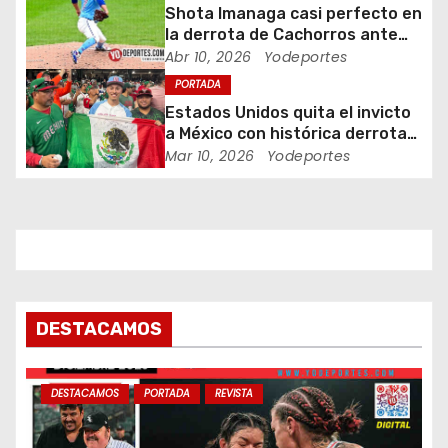
e
Shota Imanaga casi perfecto en
la derrota de Cachorros ante
n
Piratas
Abr 10, 2026
Yodeportes
PORTADA
t
Estados Unidos quita el invicto
a México con histórica derrota
r
en Clásico Mundial de Béisbol
Mar 10, 2026
Yodeportes
a
d
a
s
DESTACAMOS
DESTACAMOS
PORTADA
REVISTA