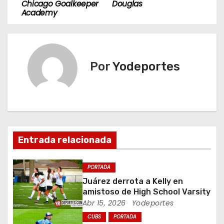
a
Chicago Goalkeeper
Douglas
Academy
v
e
g
Por
Yodeportes
a
c
i
Entrada relacionada
ó
n
PORTADA
Juárez derrota a Kelly en
d
amistoso de High School Varsity
Abr 15, 2026
Yodeportes
e
CUBS
PORTADA