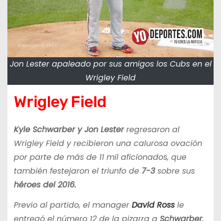
Jon Lester apaleado por sus amigos los Cubs en el
Wrigley Field
Wrigley Field
Kyle Schwarber y Jon Lester
regresaron al
Wrigley Field y recibieron una calurosa ovación
por parte de más de 11 mil aficionados, que
también festejaron el triunfo de
7-3
sobre sus
héroes del 2016.
Previo al partido, el manager
David Ross
le
entregó el número 12 de la pizarra a
Schwarber
,