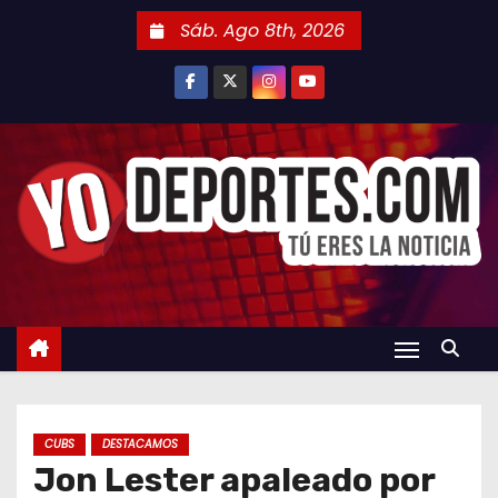
S
Sáb. Ago 8th, 2026
a
l
t
a
r
a
l
c
o
n
t
e
n
CUBS
DESTACAMOS
i
Jon Lester apaleado por
d