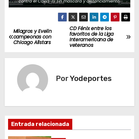
contra el Covid-19 sin máscara y distanciamiento.
CD Fénix entre los
N
Milagros y Evelin
favoritos de la Liga
campeonas con
Interamericana de
a
Chicago Allstars
veteranos
v
e
Por
Yodeportes
g
a
c
i
Entrada relacionada
ó