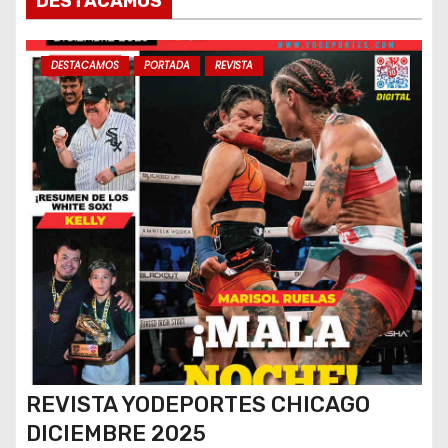
s
DESTACAMOS
DESTACAMOS
PORTADA
REVISTA
REVISTA YODEPORTES CHICAGO
DICIEMBRE 2025