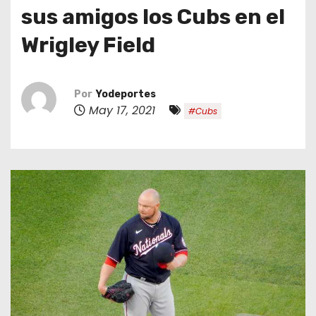
o
sus amigos los Cubs en el
Wrigley Field
Por
Yodeportes
May 17, 2021
#Cubs