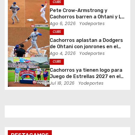
CUBS
n
Pete Crow-Armstrong y
Cachorros barren a Ohtani y Los
d
Dodgers
Ago 6, 2026
Yodeportes
CUBS
e
Cachorros aplastan a Dodgers
e
de Ohtani con jonrones en el
Wrigley Field
Ago 4, 2026
Yodeportes
n
CUBS
Cachorros ya tienen logo para
t
Juego de Estrellas 2027 en el
Wrigley Field
Jul 18, 2026
Yodeportes
r
a
d
a