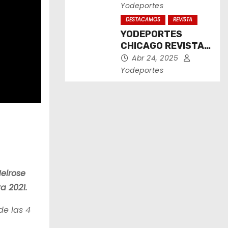
2025
Yodeportes
DESTACAMOS
REVISTA
YODEPORTES
CHICAGO REVISTA
IMPRESA ABRIL
Abr 24, 2025
2025
Yodeportes
elrose
a 2021.
e las 4