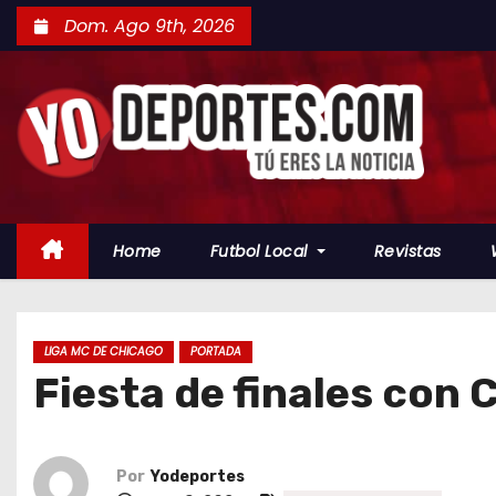
S
Dom. Ago 9th, 2026
a
l
t
a
r
a
l
Home
Futbol Local
Revistas
c
o
n
t
LIGA MC DE CHICAGO
PORTADA
Fiesta de finales con 
e
n
i
d
Por
Yodeportes