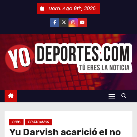
S
Dom. Ago 9th, 2026
a
l
t
a
r
a
l
c
o
n
t
e
n
CUBS
DESTACAMOS
i
Yu Darvish acarició el no
d