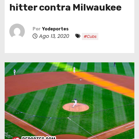
o
hitter contra Milwaukee
Por
Yodeportes
Ago 13, 2020
#Cubs