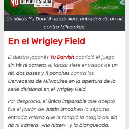
Un sólido Yu Darvish lanzó siete entradas de un hit
contra Milwaukee.
En el Wrigley Field
El diestro japonés
Yu Darvish
acarició el juego
sin hit ni carrera,
al lanzar siete entradas de
un
hit, dos bases y 11 ponches
contra los
Cerveceros de Milwaukee en la apertura de la
serie divisional en el Wrigley Field.
Por desgracia, el
único imparable
que aceptó
fue el jonrón de
Justin Smoak
en la séptima
entrada, mismo que le rompió la magia del
sin
hit ni carrera- «no hitter»- y la blanqueada.