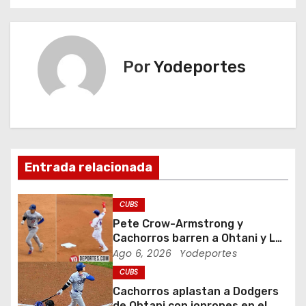
v
e
Por
Yodeportes
g
a
c
i
Entrada relacionada
ó
CUBS
n
Pete Crow-Armstrong y
Cachorros barren a Ohtani y Los
d
Dodgers
Ago 6, 2026
Yodeportes
CUBS
e
Cachorros aplastan a Dodgers
de Ohtani con jonrones en el