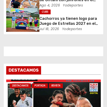
e
Wrigley Field
Ago 4, 2026
Yodeportes
n
CUBS
Cachorros ya tienen logo para
t
Juego de Estrellas 2027 en el
Wrigley Field
Jul 18, 2026
Yodeportes
r
a
d
a
s
DESTACAMOS
DESTACAMOS
PORTADA
REVISTA