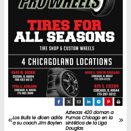
Aztecas 420 doman a
N
Los Bulls le dicen adiós
Pumas Chicago en la
a su coach Jim Boylen
sintética de la Liga
a
Douglas