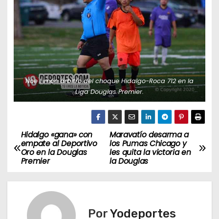
Noe Limón árbitro del choque Hidalgo-Roca 712 en la
Liga Douglas Premier.
Hidalgo «gana» con
Maravatío desarma a
N
empate al Deportivo
los Pumas Chicago y
Oro en la Douglas
les quita la victoria en
a
Premier
la Douglas
v
e
Por
Yodeportes