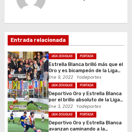
g
a
c
i
Entrada relacionada
ó
LIGA DOUGLAS
PORTADA
n
Estrella Blanca brilló más que el
Oro y es bicampeón de la Liga
d
Douglas
Ene 9, 2022
Yodeportes
LIGA DOUGLAS
PORTADA
e
Deportivo Oro y Estrella Blanca
e
por el brillo absoluto de la Liga
Douglas
Ene 3, 2022
Yodeportes
n
LIGA DOUGLAS
PORTADA
Deportivo Oro y Estrella Blanca
t
avanzan caminando a la