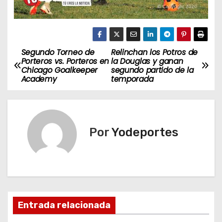
Segundo Torneo de
Relinchan los Potros de
N
Porteros vs. Porteros en
la Douglas y ganan
Chicago Goalkeeper
segundo partido de la
a
Academy
temporada
v
e
Por
Yodeportes
g
a
c
i
Entrada relacionada