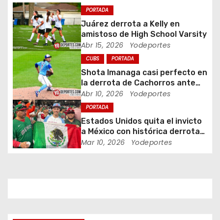
ó
PORTADA
n
Juárez derrota a Kelly en
amistoso de High School Varsity
d
Abr 15, 2026
Yodeportes
CUBS
PORTADA
e
Shota Imanaga casi perfecto en
e
la derrota de Cachorros ante
Piratas
Abr 10, 2026
Yodeportes
n
PORTADA
Estados Unidos quita el invicto
t
a México con histórica derrota
en Clásico Mundial de Béisbol
Mar 10, 2026
Yodeportes
r
a
d
a