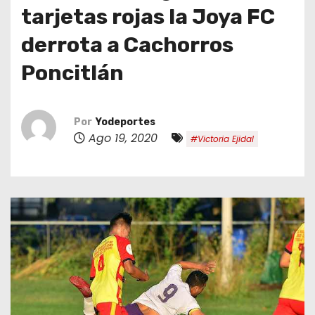
o
tarjetas rojas la Joya FC
derrota a Cachorros
Poncitlán
Por
Yodeportes
Ago 19, 2020
#Victoria Ejidal