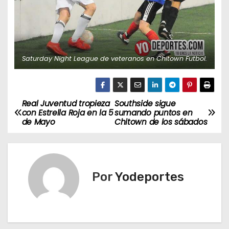
Saturday Night League de veteranos en Chitown Futbol.
Real Juventud tropieza
Southside sigue
N
con Estrella Roja en la 5
sumando puntos en
de Mayo
Chitown de los sábados
a
v
e
Por
Yodeportes
g
a