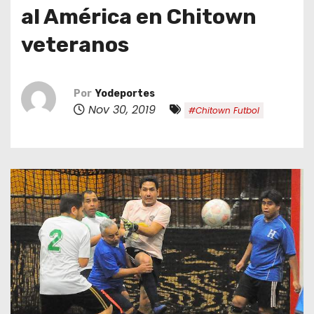
o
al América en Chitown
veteranos
Por
Yodeportes
Nov 30, 2019
#Chitown Futbol