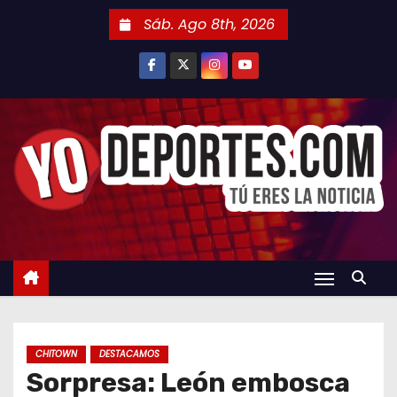
S
Sáb. Ago 8th, 2026
a
l
t
a
r
a
l
c
o
n
t
e
n
CHITOWN
DESTACAMOS
i
Sorpresa: León embosca
d