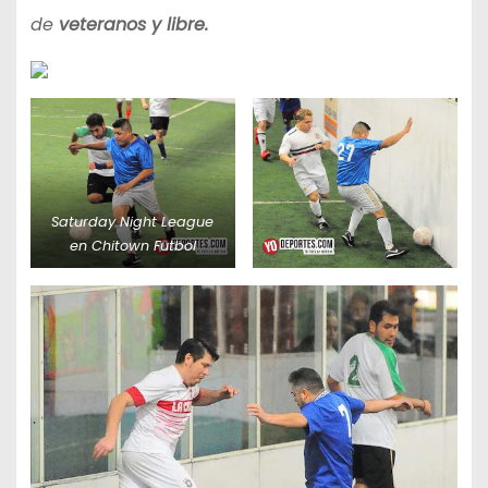
de
veteranos y libre.
Saturday Night League
en Chitown Futbol