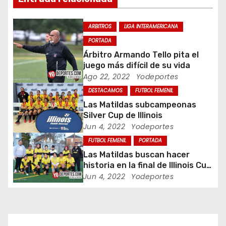
ó
ARBITROS
LIGA INTERAMERICANA
n
PORTADA
Árbitro Armando Tello pita el
d
juego más difícil de su vida
Ago 22, 2022
Yodeportes
e
DESTACAMOS
FUTBOL FEMENIL
e
Las Matildas subcampeonas
Silver Cup de Illinois
n
Jun 4, 2022
Yodeportes
t
FUTBOL FEMENIL
PORTADA
Las Matildas buscan hacer
r
historia en la final de Illinois Cup
Silver
Jun 4, 2022
Yodeportes
a
d