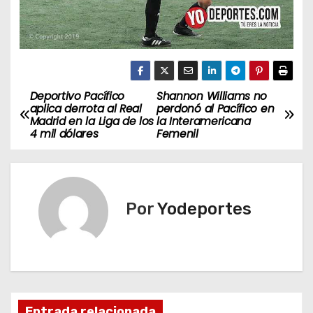
Deportivo Pacífico
Shannon Williams no
N
aplica derrota al Real
perdonó al Pacífico en
Madrid en la Liga de los
la Interamericana
a
4 mil dólares
Femenil
v
e
Por
Yodeportes
g
a
c
i
Entrada relacionada