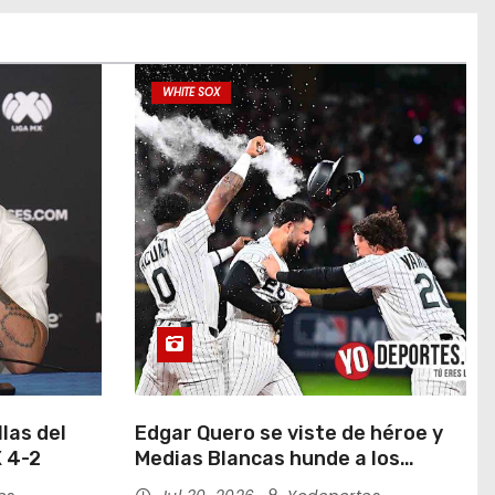
WHITE SOX
las del
Edgar Quero se viste de héroe y
 4-2
Medias Blancas hunde a los
Yankees de Nueva York en doce