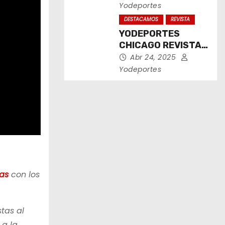
2025
Yodeportes
DESTACAMOS
REVISTA
YODEPORTES
CHICAGO REVISTA
IMPRESA ABRIL
Abr 24, 2025
2025
Yodeportes
as
con los
tas al
 a la