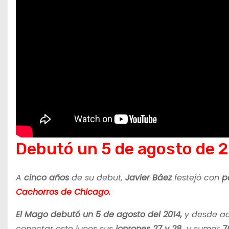
Debutó un 5 de agosto de 
A
cinco años
de su debut,
Javier Báez
festejó con
p
Cachorros de Chicago.
El Mago debutó un 5 de agosto del 2014,
y desde aq
conectar este lunes sus
jonrones 27 y 28
y sumar
7