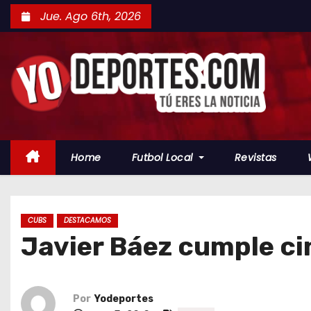
S
Jue. Ago 6th, 2026
a
l
t
a
r
a
l
Home
Futbol Local
Revistas
c
o
n
t
CUBS
DESTACAMOS
Javier Báez cumple c
e
n
i
d
Por
Yodeportes