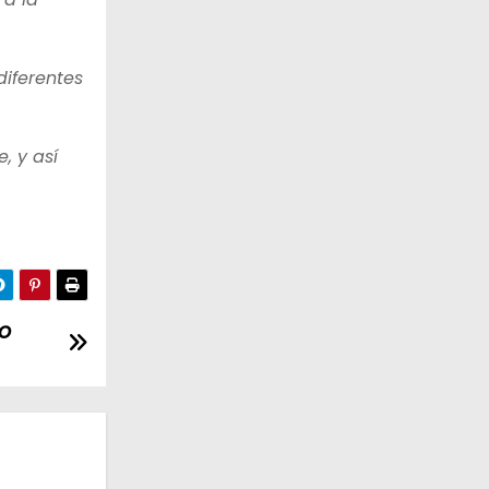
diferentes
, y así
co