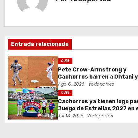
g
a
c
Entrada relacionada
i
ó
CUBS
Pete Crow-Armstrong y
n
Cachorros barren a Ohtani y
Dodgers
Ago 6, 2026
Yodeportes
d
CUBS
e
Cachorros ya tienen logo pa
Juego de Estrellas 2027 en e
e
Wrigley Field
Jul 18, 2026
Yodeportes
n