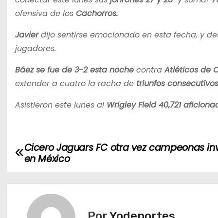
ofensiva de los
Cachorros.
Javier
dijo sentirse emocionado en esta fecha, y de
jugadores.
Báez se fue de 3-2 esta noche
contra
Atléticos de 
extender a cuatro la racha de
triunfos consecutivos
Asistieron este lunes al
Wrigley Field
40,721 aficiona
Cicero Jaguars FC otra vez campeonas inv
N
en México
a
v
e
Por
Yodeportes