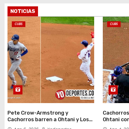
t
r
NOTICIAS
a
CUBS
CUBS
d
a
s
Pete Crow-Armstrong y
Cachorros
Cachorros barren a Ohtani y Los
Ohtani con
Dodgers
Field