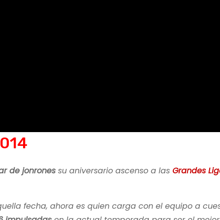
2014
ar de jonrones
su aniversario ascenso a las
Grandes Lig
uella fecha, ahora es quien carga con el equipo a cues
6 impulsadas
en la actual temporada para ser el mejor