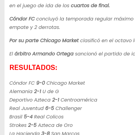
en el juego de ida de los
cuartos de final.
Cóndor FC
concluyó la temporada regular máximo l
empate y 2 derrotas.
Por su parte Chicago Market
clasificó en el octavo
El
árbitro Armando Ortega
sancionó el partido de i
RESULTADOS:
Cóndor FC
9-0
Chicago Market
Alemania
2-1
U de G
Deportivo Azteca
2-1
Centroamérica
Real Juventud
6-5
Challenger
Brasil
5-4
Real Colicos
Strokes
2-5
Azteca de Oro
La Hacienda
3-8
San Marcos