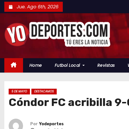
S
Jue. Ago 6th, 2026
a
l
t
a
r
a
l
Home
Futbol Local
Revistas
c
o
n
t
5 DE MAYO
DESTACAMOS
Cóndor FC acribilla 9-
e
n
i
d
Por
Yodeportes