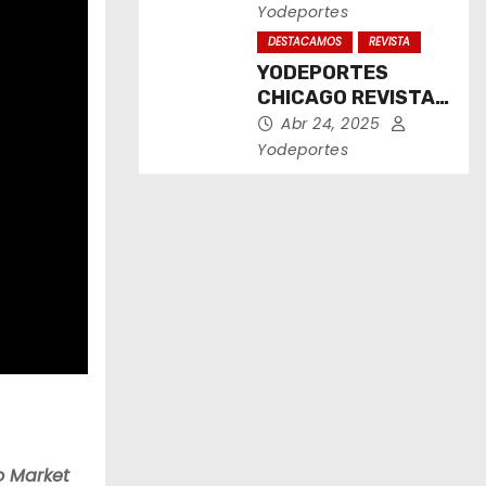
2025
Yodeportes
DESTACAMOS
REVISTA
YODEPORTES
CHICAGO REVISTA
IMPRESA ABRIL
Abr 24, 2025
2025
Yodeportes
 Market