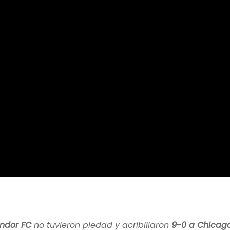
ndor FC
no tuvieron piedad y acribillaron
9-0 a Chicago