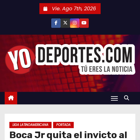
S
Vie. Ago 7th, 2026
a
l
t
a
r
a
l
c
o
n
t
e
n
LIGA LATINOAMERICANA
PORTADA
i
Boca Jr quita el invicto al
d