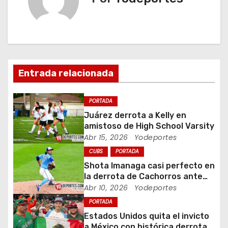
g
a
c
Entrada relacionada
i
ó
PORTADA
Juárez derrota a Kelly en
n
amistoso de High School Varsity
Abr 15, 2026
Yodeportes
d
CUBS
PORTADA
e
Shota Imanaga casi perfecto en
la derrota de Cachorros ante
e
Piratas
Abr 10, 2026
Yodeportes
PORTADA
n
Estados Unidos quita el invicto
a México con histórica derrota