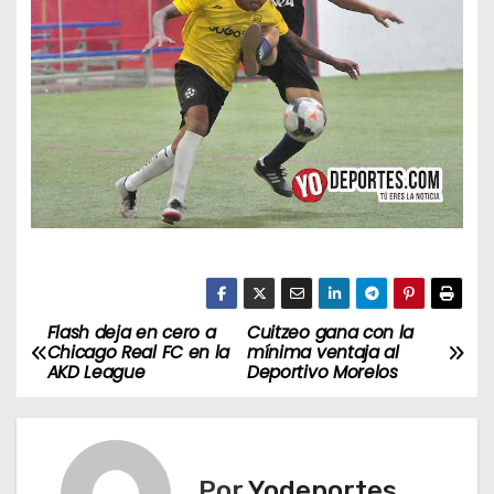
Flash deja en cero a
Cuitzeo gana con la
N
Chicago Real FC en la
mínima ventaja al
AKD League
Deportivo Morelos
a
v
e
Por
Yodeportes