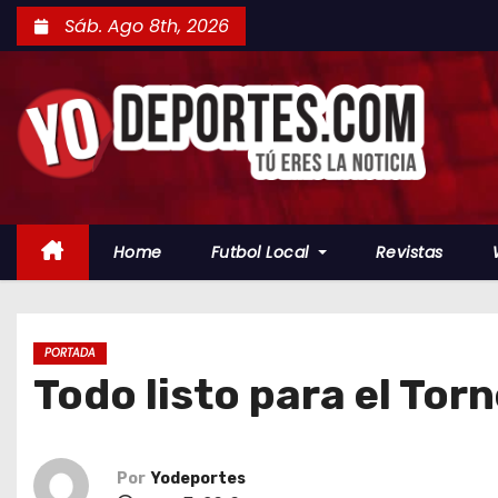
S
Sáb. Ago 8th, 2026
a
l
t
a
r
a
l
Home
Futbol Local
Revistas
c
o
n
t
PORTADA
Todo listo para el Tor
e
n
i
d
Por
Yodeportes