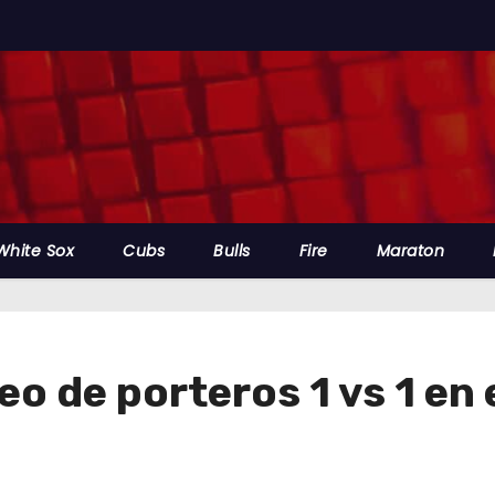
White Sox
Cubs
Bulls
Fire
Maraton
neo de porteros 1 vs 1 en