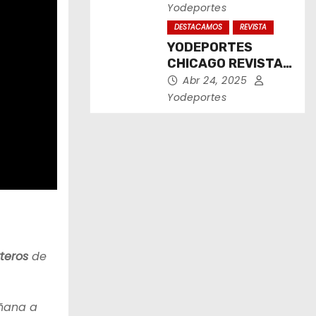
2025
Yodeportes
DESTACAMOS
REVISTA
YODEPORTES
CHICAGO REVISTA
IMPRESA ABRIL
Abr 24, 2025
2025
Yodeportes
rteros
de
ñana a