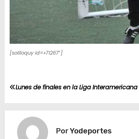
[soliloquy id=»71267″]
N
Lunes de finales en la Liga Interamericana
a
v
e
Por
Yodeportes
g