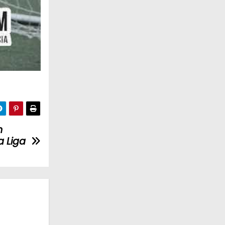
n
a Liga