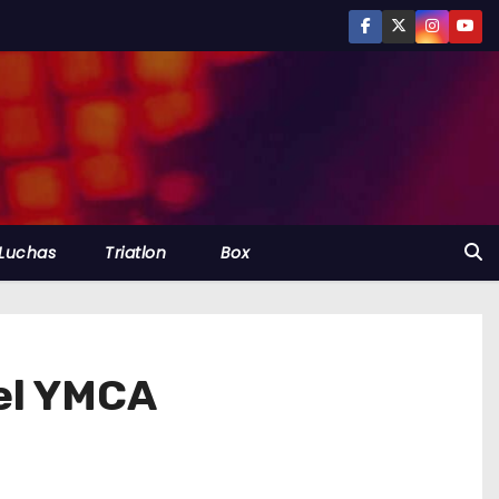
Luchas
Triatlon
Box
 el YMCA