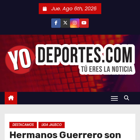
S
Jue. Ago 6th, 2026
a
l
t
a
r
a
l
c
o
n
t
e
n
DESTACAMOS
LIGA JALISCO
i
Hermanos Guerrero son
d