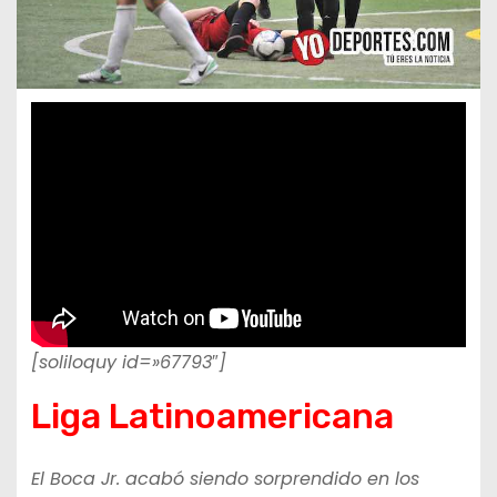
[soliloquy id=»67793″]
Liga Latinoamericana
El Boca Jr. acabó siendo sorprendido en los