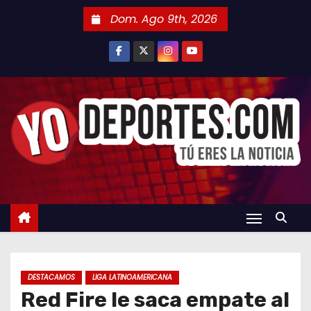
S
Dom. Ago 9th, 2026
a
l
t
a
r
a
l
c
o
n
t
e
n
DESTACAMOS
LIGA LATINOAMERICANA
i
Red Fire le saca empate al
d