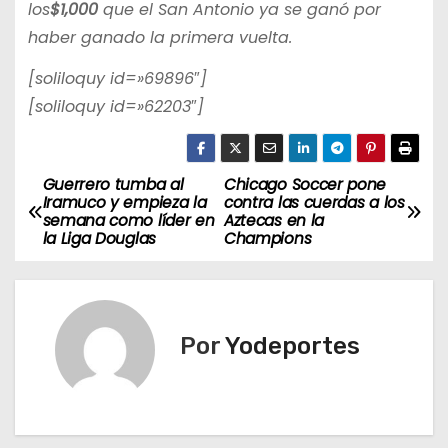
los
$1,000
que el San Antonio ya se ganó por
haber ganado la primera vuelta.
[soliloquy id=»69896″]
[soliloquy id=»62203″]
Guerrero tumba al
Chicago Soccer pone
N
Iramuco y empieza la
contra las cuerdas a los
semana como líder en
Aztecas en la
a
la Liga Douglas
Champions
v
e
Por
Yodeportes
g
a