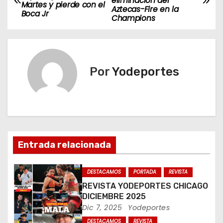
eliminación del
a
Martes y pierde con el
Aztecas-Fire en la
Boca Jr
Champions
v
e
g
Por
Yodeportes
a
c
i
Entrada relacionada
ó
n
DESTACAMOS
PORTADA
REVISTA
REVISTA YODEPORTES CHICAGO
d
DICIEMBRE 2025
Dic 7, 2025
Yodeportes
e
DESTACAMOS
REVISTA