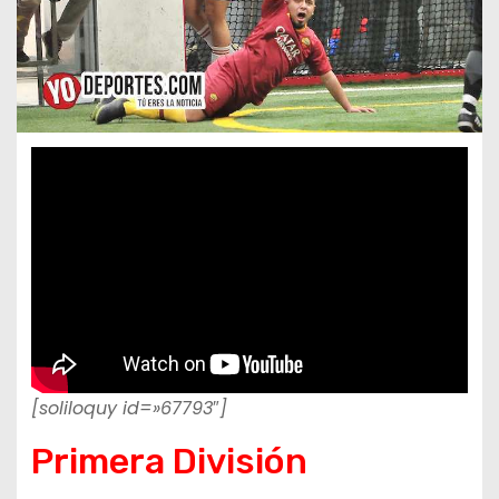
[soliloquy id=»67793″]
Primera División