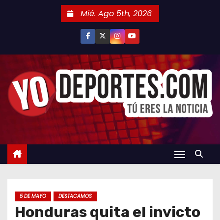
S
Mié. Ago 5th, 2026
a
l
t
a
r
a
l
c
o
n
t
e
n
5 DE MAYO
DESTACAMOS
i
Honduras quita el invicto
d