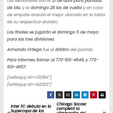
Las semifinales son el
21 de abril para partidos
de ida
, y el
domingo 28
los de vuelta
y en caso
de empate avanza el mejor ubicado en la tabla
de su respectiva división.
Las finales se jugarán el domingo 5 de mayo
para las tres divisiones.
Armando Ortega
fue el
árbitro
del partido.
Para informes llamar al 773-501-4649, y 773-
501-4657.
[soliloquy id=»70284″]
[soliloquy id=»62203″]
Chicago Soccer
N
Inter FC debuta en la
completó la
Supercopa de los