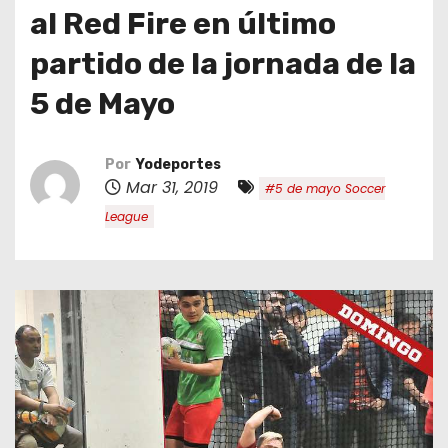
o
al Red Fire en último
partido de la jornada de la
5 de Mayo
Por
Yodeportes
Mar 31, 2019
#5 de mayo Soccer
League