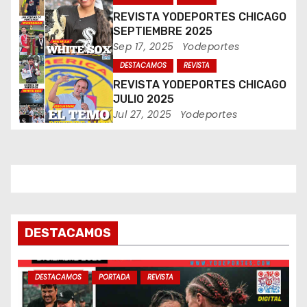
e
REVISTA YODEPORTES CHICAGO
SEPTIEMBRE 2025
n
Sep 17, 2025
Yodeportes
DESTACAMOS
REVISTA
t
REVISTA YODEPORTES CHICAGO
JULIO 2025
r
Jul 27, 2025
Yodeportes
a
d
a
s
DESTACAMOS
DESTACAMOS
PORTADA
REVISTA