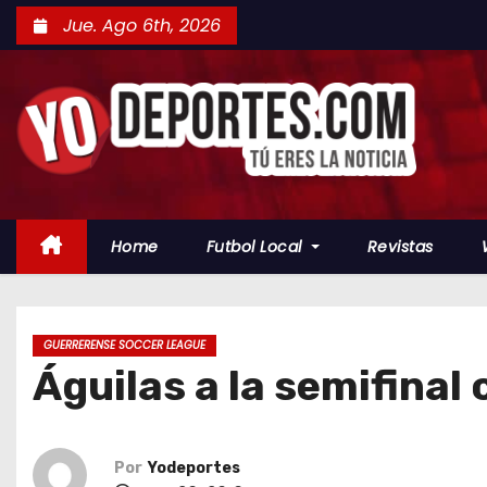
S
Jue. Ago 6th, 2026
a
l
t
a
r
a
l
Home
Futbol Local
Revistas
c
o
n
t
GUERRERENSE SOCCER LEAGUE
Águilas a la semifinal
e
n
i
d
Por
Yodeportes