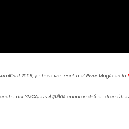
emifinal 2006
, y ahora van contra el
River Magic
en la
 cancha del
YMCA
, las
Águilas
ganaron
4-3
en dramático