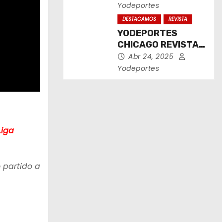
2025
Yodeportes
DESTACAMOS
REVISTA
YODEPORTES
CHICAGO REVISTA
IMPRESA ABRIL
Abr 24, 2025
2025
Yodeportes
Liga
 partido a