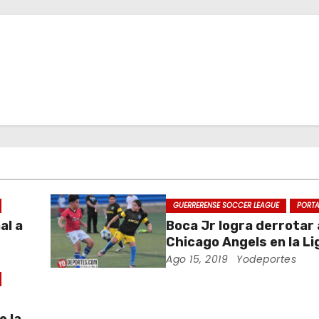
GUERRERENSE SOCCER LEAGUE
PORT
al a
Boca Jr logra derrotar 
Chicago Angels en la Li
Guerrerense
Ago 15, 2019
Yodeportes
e la