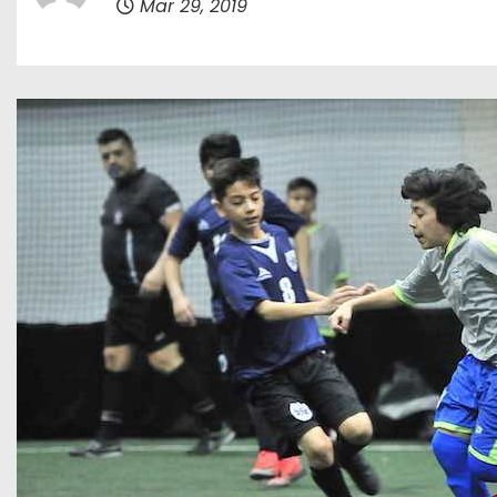
Mar 29, 2019
o