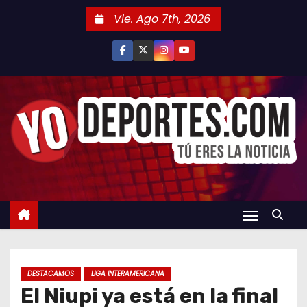
S
Vie. Ago 7th, 2026
a
l
t
a
r
a
l
c
o
n
t
e
n
DESTACAMOS
LIGA INTERAMERICANA
i
El Niupi ya está en la final
d