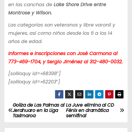
en las canchas de
Lake Shore Drive entre
Montrose y Wilson.
Las categorías son veteranos y libre varonil y
mujeres, así como niños desde los 6 a los 14
años de edad.
Informes e inscripciones con José Carmona al
773-469-1704, y Sergio Jiménez al 312-480-0032.
[soliloquy id=»68398″]
[soliloquy id=»62203″]
Goliza de Las Palmas al
La Juve elimina al CD
N
Jerahuaro en la Liga
Fénix en dramática
Taximaroa
semifinal
a