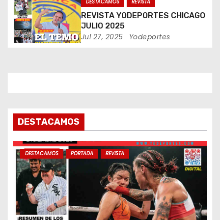
DESTACAMOS
REVISTA
n
REVISTA YODEPORTES CHICAGO
t
JULIO 2025
Jul 27, 2025
Yodeportes
r
a
d
a
DESTACAMOS
s
DESTACAMOS
PORTADA
REVISTA