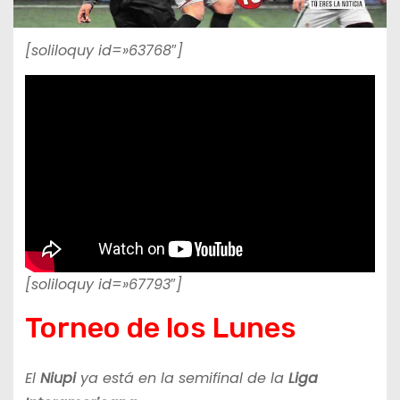
[soliloquy id=»63768″]
[soliloquy id=»67793″]
Torneo de los Lunes
El
Niupi
ya está en la semifinal de la
Liga