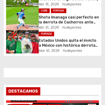
d
Abr 15, 2026
Yodeportes
CUBS
PORTADA
e
Shota Imanaga casi perfecto en
e
la derrota de Cachorros ante
Piratas
Abr 10, 2026
Yodeportes
n
PORTADA
Estados Unidos quita el invicto
t
a México con histórica derrota
en Clásico Mundial de Béisbol
Mar 10, 2026
Yodeportes
r
a
d
a
s
DESTACAMOS