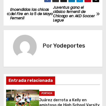
Juventus gana el
N
Encendidas las chicas
clásico femenil de
del Fire en la 5 de Mayo
Chicago en AKD Soccer
a
Femenil
Legue
v
e
Por
Yodeportes
g
a
c
i
Entrada relacionada
ó
PORTADA
n
Juárez derrota a Kelly en
amistoso de High School Varsity