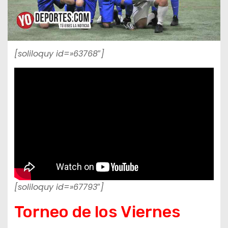
[soliloquy id=»63768″]
[soliloquy id=»67793″]
Torneo de los Viernes