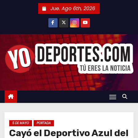
S
Jue. Ago 6th, 2026
a
l
t
a
r
a
l
c
o
n
t
e
n
5 DE MAYO
PORTADA
i
Cayó el Deportivo Azul del
d