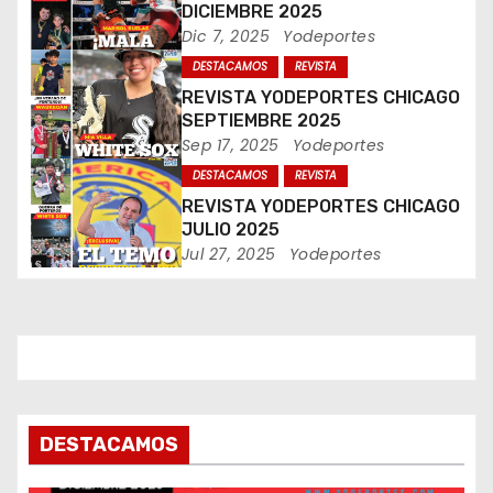
n
DICIEMBRE 2025
Dic 7, 2025
Yodeportes
d
DESTACAMOS
REVISTA
e
REVISTA YODEPORTES CHICAGO
SEPTIEMBRE 2025
e
Sep 17, 2025
Yodeportes
DESTACAMOS
REVISTA
n
REVISTA YODEPORTES CHICAGO
t
JULIO 2025
Jul 27, 2025
Yodeportes
r
a
d
a
DESTACAMOS
s