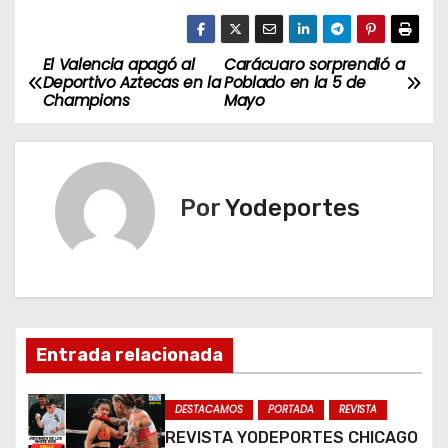
El Valencia apagó al
Carácuaro sorprendió a
N
Deportivo Aztecas en la
Poblado en la 5 de
Champions
Mayo
a
v
e
Por
Yodeportes
g
a
c
Entrada relacionada
i
ó
DESTACAMOS
PORTADA
REVISTA
REVISTA YODEPORTES CHICAGO