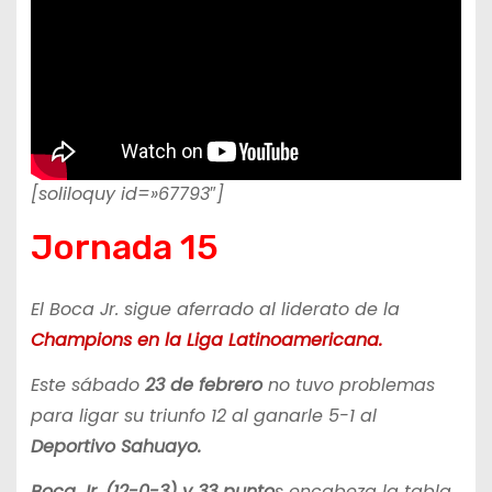
[soliloquy id=»67793″]
Jornada 15
El Boca Jr. sigue aferrado al liderato de la
Champions en la Liga Latinoamericana.
Este sábado
23 de febrero
no tuvo problemas
para ligar su triunfo 12 al ganarle 5-1 al
Deportivo Sahuayo.
Boca Jr. (12-0-3) y 33 punto
s encabeza la tabla