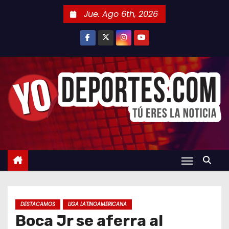
S
Jue. Ago 6th, 2026
a
l
t
a
r
a
l
c
o
n
t
e
n
DESTACAMOS
LIGA LATINOAMERICANA
i
Boca Jr se aferra al
d