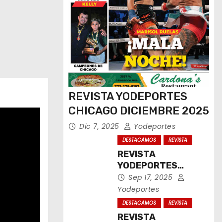
REVISTA YODEPORTES
CHICAGO DICIEMBRE 2025
Dic 7, 2025
Yodeportes
DESTACAMOS
REVISTA
REVISTA
YODEPORTES
CHICAGO
Sep 17, 2025
SEPTIEMBRE 2025
Yodeportes
DESTACAMOS
REVISTA
REVISTA