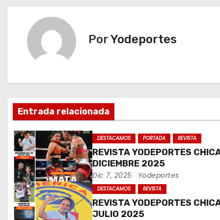
v
e
Por
Yodeportes
g
a
c
Entrada relacionada
i
ó
DESTACAMOS
PORTADA
REVISTA
REVISTA YODEPORTES CHIC
n
DICIEMBRE 2025
Dic 7, 2025
Yodeportes
d
DESTACAMOS
REVISTA
e
REVISTA YODEPORTES CHIC
JULIO 2025