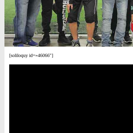
[soliloquy id=»46066″]