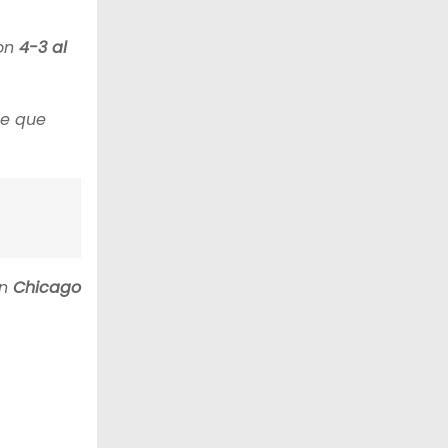
on
4-3 al
te que
n
Chicago