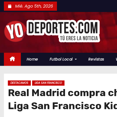
S
Mié. Ago 5th, 2026
a
l
t
a
r
a
l
Home
Futbol Local
Revistas
c
o
n
t
DESTACAMOS
LIGA SAN FRANCISCO
Real Madrid compra ch
e
n
Liga San Francisco Ki
i
d