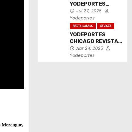
YODEPORTES
CHICAGO JULIO
Jul 27, 2025
2025
Yodeportes
DESTACAMOS
REVISTA
YODEPORTES
CHICAGO REVISTA
IMPRESA ABRIL
Abr 24, 2025
2025
Yodeportes
b
Merengue,