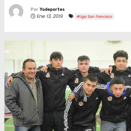
o
Por
Yodeportes
Ene 13, 2019
#Liga San Francisco