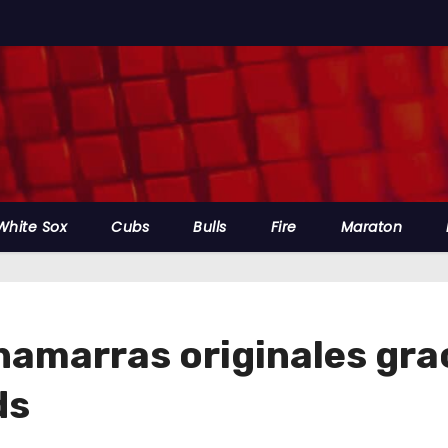
White Sox
Cubs
Bulls
Fire
Maraton
amarras originales grac
ds